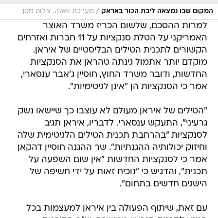
/
המקום שבו נמצאה ליבת הכור באראק
מערכת וואלה, צילום מסך
למרות ההסכם, שלשום הכריז משרד האוצר
האמריקני על הטלת סנקציות על 11 חברות ואזרחים
הקשורים לתכנית הטילים הבליסטיים של איראן.
מוקדם יותר אתמול גינתה טהראן את הסנקציות
החדשות, ודובר משרד החוץ, חוסיין ג'אבר ענסארי,
אמר כי הסנקציות הן "אינן לגיטימיות".
"הטילים של איראן מעולם לא עוצבו כך שיישאו נשק
גרעיני", התעקש ענסארי. לדבריו, איראן תגיב
לסנקציות "בהרחבת תכנית הטילים הלגיטימית שלה
וחיזוק יכולותיה ההגנתיות". שר ההגנה חוסיין דהקאן
אמר כי לסנקציות החדשות "אין שום השפעה על
תכנית", והדגיש כי "נוכיח זאות על ידי חשיפה של
הישגים חדשים בתחום".
עם זאת, שיתוף הפעולה בין איראן למעצמות בכל