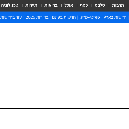
תרבות
סלבס
כסף
אוכל
בריאות
תיירות
טכנולוגיה
חדשות בארץ
פוליטי-מדיני
חדשות בעולם
בחירות 2026
עוד בחדשות
אירועים בארץ
פוליטיקה וממשל
המזרח התיכון
דעות ופרשנויו
חדשות פלילים ומשפט
יחסי חוץ
אירופה
סרי ושלזינגר
חינוך
אמריקה
פרויקטים מיוח
ישראלים בחו"ל
אסיה והפסיפיק
אסור לפספס
בריאות
אפריקה
מדע וסביבה
חברה ורווחה
הנחיות פיקוד 
ארכיון מדורים
זמני כניסת ש
לוח חופשות וח
לוח שנה
חדשות יהדות
חדשות המשפ