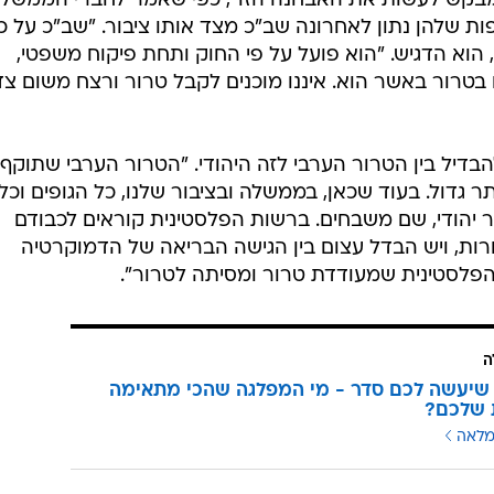
י מבקש לעשות את האבחנה הזו", כפי שאמר לחברי הממשלה
ת שלהן נתון לאחרונה שב"כ מצד אותו ציבור. "שב"כ על כ
 הוא הדגיש. "הוא פועל על פי החוק ותחת פיקוח משפטי,
טרור באשר הוא. איננו מוכנים לקבל טרור ורצח משום צד
דיל בין הטרור הערבי לזה היהודי. "הטרור הערבי שתוקף
ר גדול. בעוד שכאן, בממשלה ובציבור שלנו, כל הגופים וכל
ר יהודי, שם משבחים. ברשות הפלסטינית קוראים לכבודם
רות, ויש הבדל עצום בין הגישה הבריאה של הדמוקרטיה
פלסטינית שמעודדת טרור ומסיתה לטרור".
ה
שיעשה לכם סדר - מי המפלגה שהכי מתאימה
 שלכם?
מלאה