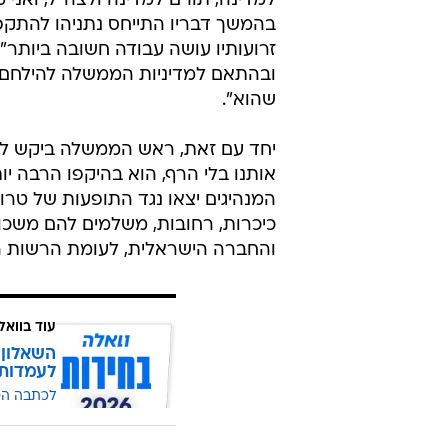
למדינה, תורם למדינה ולצה"ל, ואנ
בהמשך דבריו התייחס נתניהו להתקפו
זרועותיו עושה עבודה חשובה ביותר",
ובהתאם למדיניות הממשלה להילחם ב
שהוא".
יחד עם זאת, ראש הממשלה ביקש להב
אותנו בלי הרף, הוא בהיקפו הרבה יות
המנהיגים יצאו נגד התופעות של טרו
כיכרות, רחובות, משלמים להם משכו
והחברה הישראלית, לעומת הרשות ה
עוד בוואל
השאלון 
לעמדות
לכתבה ה