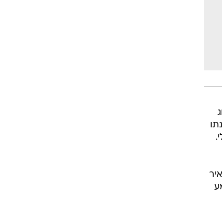
ג
תו
.
איר
ע