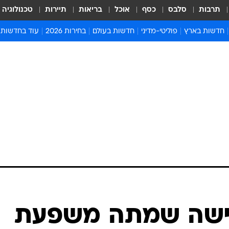
תרבות
סלבס
כסף
אוכל
בריאות
תיירות
טכנולוגיה
חדשות בארץ
פוליטי-מדיני
חדשות בעולם
בחירות 2026
עוד בחדשות
אירועים בארץ
פוליטיקה וממשל
המזרח התיכון
דעות ופרשנויו
חדשות פלילים ומשפט
יחסי חוץ
אירופה
סרי ושלזינגר
חינוך
אמריקה
פרויקטים מיוח
ישראלים בחו"ל
אסיה והפסיפיק
אסור לפספס
בריאות
אפריקה
מדע וסביבה
חברה ורווחה
הנחיות פיקוד 
ארכיון מדורים
זמני כניסת ש
לוח חופשות וח
לוח שנה
חדשות יהדות
ישה שמתה משפעת
חדשות המשפ