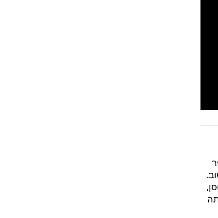
ר
ב.
ן,
תה