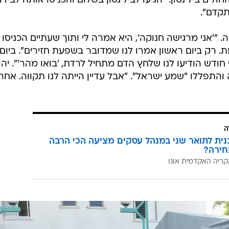
ים בילינסון. "הגיעו לבילינסון בשלום והכניסו אותה לבידו
תקדם".
"'אני מרגישה חנוקה', היא אמרה לי ותוך שעתיים הכניסו
 רק ביום ראשון אמרו לנו שמדובר בשפעת חזירים". ביום 
חודש הודיעו לנו שלחץ הדם מתחיל לרדת, 'בואו מהר'". יהו
והתפללו "שמע ישראל". "אבל עדיין הייתה לנו תקווה. אחרי
ה
כנית לתואר שני במנהל עסקים מציעה הכי הרבה
חירה?
קריה האקדמית אונו