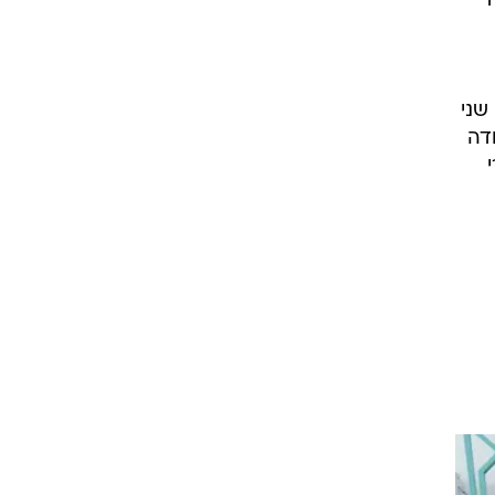
ד
שני
דה