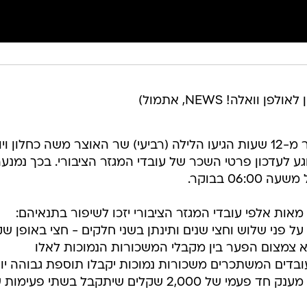
ואלה! NEWS, אתמול)
בתום משא ומתן מרתוני שנמשך יותר מ-12 שעות הגיעו הלילה (רביעי) שר האוצר משה כחלון ו
גע לעדכון פרטי השכר של עובדי המגזר הציבורי. בכך נמנע
0 בבוקר.
ות אלפי עובדי המגזר הציבורי יזכו לשיפור בתנאיהם:
שתתפרס על פני שלוש וחצי שנים ותינתן בשני חלקים - חצי באופן שק
א צמצום הפער בין מקבלי המשכורות הנמוכות לאלו
ובדים המשתכרים משכורות נמוכות יקבלו תוספת גבוהה יו
מ-7.5%. נוסף על כך, יקבלו העובדים מענק חד פעמי של 2,000 שקלים שיתקבל בשתי פ