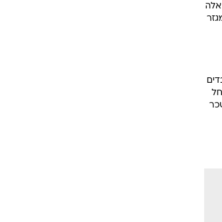
היום", אמר בריאיון לאולפן וואלה! NEWS. לשאלה
גזר
דים
חל
כר