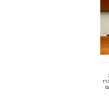
מכרז
ם