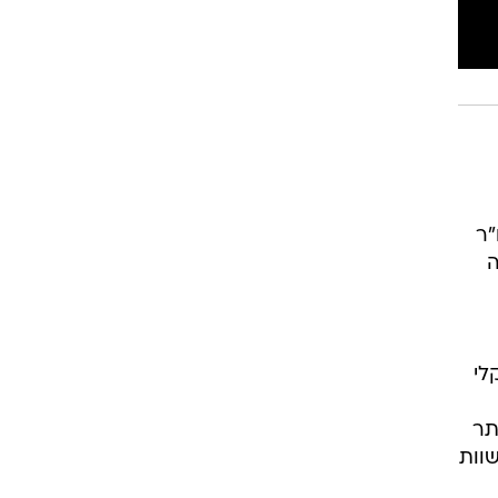
יו"ר
ה
לי
תר
עימות שוות