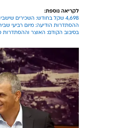
לקריאה נוספת:
4,698 שקל בחודש: השכירים שישביתו את המשק חושפים תלושי שכר
ההסתדרות הודיעה: מיום רביעי שבית
בסיבוב הקודם: האוצר וההסתדרות סיכמו על קליטת כ-15 אל