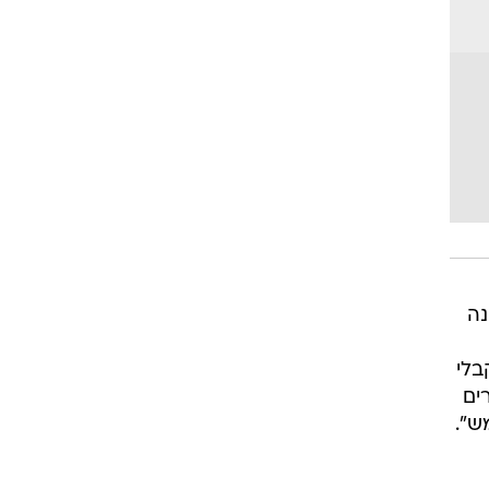
נה
בלי
ים
ש".