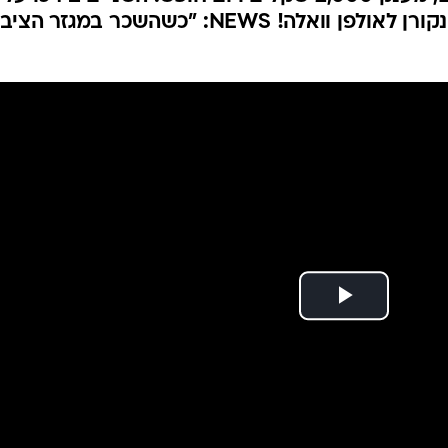
המייל האדום
ההסכם: "משנה את כללים". ניסנקורן לאולפן וואלה! NEWS: "כשהשכר במגזר 