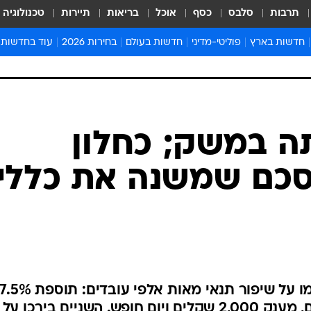
תרבות
סלבס
כסף
אוכל
בריאות
תיירות
טכנולוגיה
חדשות בארץ
פוליטי-מדיני
חדשות בעולם
בחירות 2026
עוד בחדשות
אירועים בארץ
פוליטיקה וממשל
המזרח התיכון
דעות ופרשנויו
חדשות פלילים ומשפט
יחסי חוץ
אירופה
סרי ושלזינגר
חינוך
אמריקה
פרויקטים מיוח
ישראלים בחו"ל
אסיה והפסיפיק
אסור לפספס
ה במשק; כחלון
בריאות
אפריקה
מדע וסביבה
הסכם שמשנה את כללי
חברה ורווחה
הנחיות פיקוד 
ארכיון מדורים
זמני כניסת ש
לוח חופשות וח
לוח שנה
חדשות יהדות
יו"ר ההסתדרות ושר האוצר סיכמו על שיפור תנאי מאות אלפי עובדים: תוספת 5%
חדשות המשפ
לשכר שתתפרס על פני 3.5 שנים, מענק 2,000 שקלים ויום חופש. השניים בירכו על