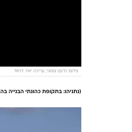
צילום: גדעון צנטנר, עריכה: יאיר דניאל
(נתניהו: בתקופת כהונתי הבנייה בהתנחל