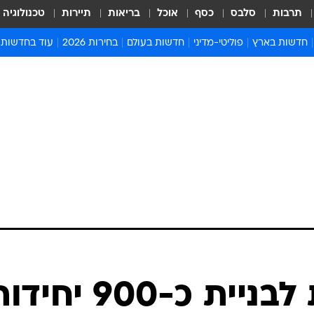
תרבות
סלבס
כסף
אוכל
בריאות
תיירות
טכנולוגיה
חדשות בארץ
פוליטי-מדיני
חדשות בעולם
בחירות 2026
עוד בחדשות
אירועים בארץ
פוליטיקה וממשל
המזרח התיכון
דעות ופרשנויו
חדשות פלילים ומשפט
יחסי חוץ
אירופה
סרי ושלזינגר
חינוך
אמריקה
פרויקטים מיוח
ישראלים בחו"ל
אסיה והפסיפיק
אסור לפספס
בריאות
אפריקה
מדע וסביבה
חברה ורווחה
הנחיות פיקוד 
ארכיון מדורים
זמני כניסת ש
לוח חופשות וח
לוח שנה
חדשות יהדות
אושרה תכנית לבניית כ-900 יחי
חדשות המשפ