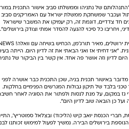
"התנהלותם של נתניהו וממשלתו סביב אישור התכנית במור
תול ועכבר שמשחקת ממשלת ישראל עם האמריקנים סביב
ים חד צדדיים, דוגמת זה, רק יעמיקו את המשבר שישראל
י, ויחריבו כל סיכוי להגעה להסדר אמתי וצודק בירושלים".
ת. "אני דחיתי אז ואני הבאתי את זה לדיון היום. הייתה בעי
היום לדיון וזה אושר פה אחד. אין קשר בין הביקור של נתניה
 מדובר באישור תכנית בניה, שכן התכנית כבר אושרה לפני
 טכני בלבד של תיקון גבולות המגרשים הפנימיים בחלקות.
 גז במקום, על מנת לנסות ולפתור את הסוגיה לאחר חשיבה
על כן הובאה שוב לדיון היום".
, חברי הכנסת יואב קיש (הליכוד) ובצלאל סמוטריץ', התיי
נוספת בירושלים הבירה. נמשיך לפעול למימוש זכותנו לבנ