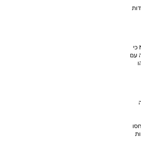
דות
יו"ר הוועדה המקומית וסגן ראש עיריית ירושלים, מאיר תורג'מן, הכחיש בשיחה עם וואלה! NEWS כי
ה עם
ו
חסו
ות