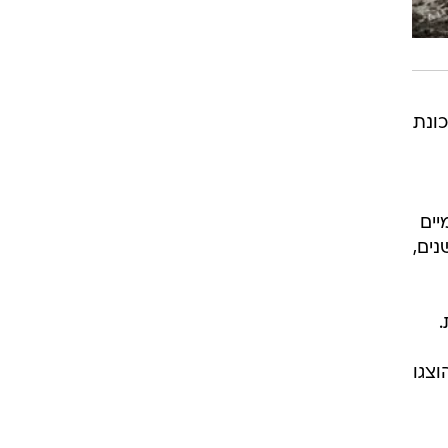
89 יחידות דיור בשכונת
יים
נים,
וצגו