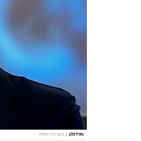
/
גאידמק
מערכת וואלה