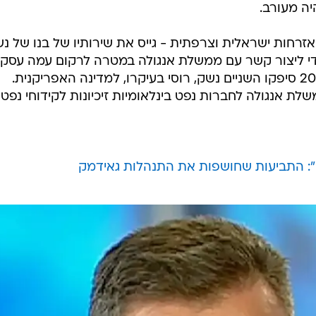
ה מעורב.
זרחות ישראלית וצרפתית - גייס את שירותיו של בנו של נש
כדי ליצור קשר עם ממשלת אנגולה במטרה לרקום עמה עסקא
המהלך הצליח, ובין השנים 2000-1993 סיפקו השניים נשק, רוסי בעיקרו, למדינה האפריקנית.
 אנגולה לחברות נפט בינלאומיות זיכיונות לקידוחי נפט
": התביעות שחושפות את התנהלות גאידמק