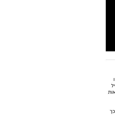
ריל
אות
כך