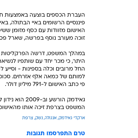
העברת הכספים בוצעה באמצעות חברו
פיננסיים הרשומים באיי הבתולה, באי 
זוכה מעורב נוסף בפרשה, שארל פ
במהלך המשפט, דרשה הפרקליטות הצ
היתר, כי מכר יחד עם שותפיו לנשיאה 
למותם של כמאה אלף אזרחים. סכומי
פי כתב האישום ל-791 מיליון דולר.
המשפט בצרפת זיכה אותו מהאישומים
ארקדי גאידמק
אנגולה
נשק
צרפת
טרם התפרסמו תגובות