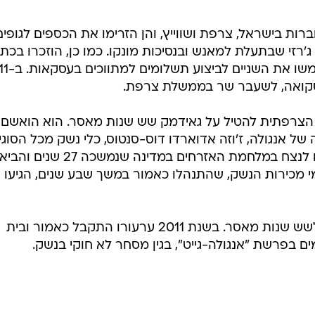
ת בישראל, צרפת ושווייץ, והן הזרימו את הכספים לגופים
ג'רזי שבתעלת למאנש ובנסיכות מונקו. כמו כן, הוזכרו בכת
האישום מזוודות עם כסף מזומן 
סקואה, לשעבר שר בממשלת צרפת.
רפתית להטיל על גאידמק שש שנות מאסר. הוא הואשם, ב
של אנגולה, ז'וזה אדוארדו דוס-סנטוס, כלי נשק מכל הסוגי
החל מרובים וכלה בספינות - וסייע לו לנצח במלחמת האזרחים במדינה שנמשכה 27 ש
 מכירות הנשק, שהתנהלו כאמור במשך שבע שנים, הגיעו 
גאידמק הורשע וב-2009 הוא נידון לשש שנות מאסר. בשנת 2011 ערעורו התקבל כאמור ובית
 בפרשת "אנגולה-גייט", בגין מסחר לא חוקי בנשק.