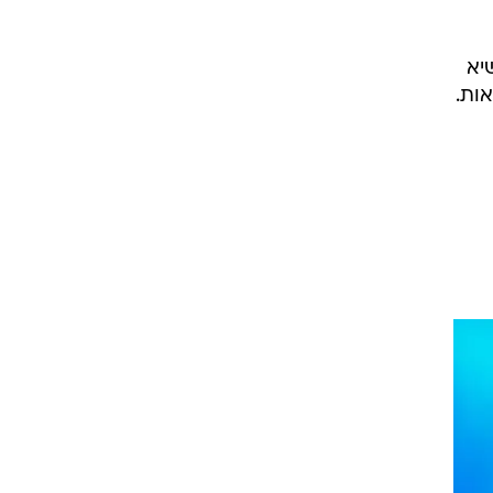
יא
ות.