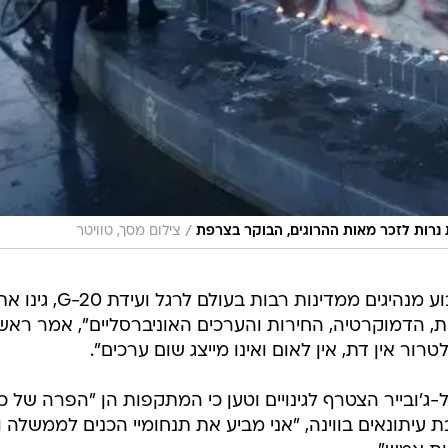
/
 נרות לזכר מאות ההרוגים, הבוקר בצרפת
צילום מסך, טוויטר
גם בטורקיה, שם מארחים בסוף השבוע מנהיגים ממדינות רבות בעולם לרגל ועידת G-20, ג
ת, הדמוקרטיה, החירות והערכים האוניברסליים", אמר ראש
ר אין דת, אין לאום ואינו מייצג שום ערכים".
'ובייר הצטרף לגינויים וטען כי המתקפות הן "הפרה של כ
בת עיתונאים בווינה, "אני מביע את תנחומיי הכנים לממשלה 