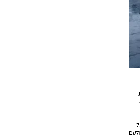
ינו את
ל
ולעם