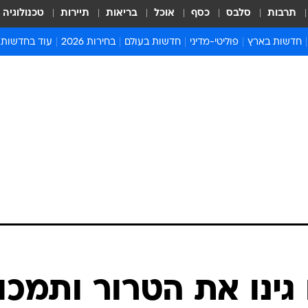
תרבות
סלבס
כסף
אוכל
בריאות
תיירות
טכנולוגיה
חדשות בארץ
פוליטי-מדיני
חדשות בעולם
בחירות 2026
עוד בחדשות
אירועים בארץ
פוליטיקה וממשל
המזרח התיכון
דעות ופרשנויו
חדשות פלילים ומשפט
יחסי חוץ
אירופה
סרי ושלזינגר
חינוך
אמריקה
פרויקטים מיוח
ישראלים בחו"ל
אסיה והפסיפיק
אסור לפספס
בריאות
אפריקה
מדע וסביבה
חברה ורווחה
הנחיות פיקוד 
ארכיון מדורים
זמני כניסת ש
לוח חופשות וח
לוח שנה
חדשות יהדות
גינו את הטרור ותמכו
חדשות המשפ