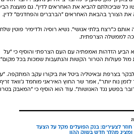
שו כל שביכולתם להביא את האחראים לדין". גם מועצת הביט
ה את הצורך בהבאת האחראים "הברברים והפחדנים" לדין.
אותם כ"רצח בלתי אנושי". נשיא רוסיה ולדימיר פוטין שלח
יכה לממשלה הצרפתית.
א הביע הזדהות ואמפתיה עם העם הצרפתי והוסיף כי "על
 מול פעולות הטרור הקשות והנתעבות שמכות בכל מקום".
 לבקר בצרפת ובאיטליה ביטל את ביקורו עקב המתקפה. "ע
לזמן נוח יותר", אמר שר החוץ האיראני מוחמד ג'וואד זריף.
מדובר בפשע נגד האנושות". עוד הוא הוסיף כי "המאבק בטרו
ה
וזר לצעירים: בנק הפועלים מקל על הצעד
ומציג מהלך חדש בשוק ההון