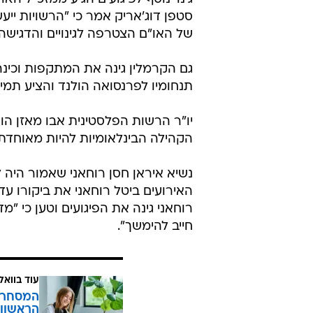
סטפן דוג'אריק אמר כי "הרשויות ייע
של האו"ם הצטרפה לגינויים והדגיש
גם הקרמלין גינה את המתקפות וכינה 
תנחומיו לפרנסואה הולנד והציע תמ
יו"ר הרשות הפלסטינית אבו מאזן הו
הקהילה הבינלאומיות להיות מאוחדת
נשיא איראן חסן רוחאני שאמור היה
האירועים ביטל רוחאני את ביקורו עד 
רוחאני גינה את הפיגועים וטען כי "
חייב להימשך".
עוד בוואל
המסחר ח
הראשון 