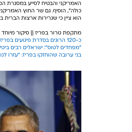
האמריקני והבטיח לסייע במסגרת המ
כולה", הוסיף. גם שר החוץ האמריקני 
הוא ציין כי שגרירות ארצות הברית 
מתקפת טרור בפריז || סיקור מיוחד בוואל
כ-120 הרוגים בסדרת פיגועים בפריז: יותר ממאה נרצחו באולם מופעים
"מפחדים לטוס": ישראלים רבים ביטל
בני ערובה שהוחזקו בפריז: "עזרו לנ