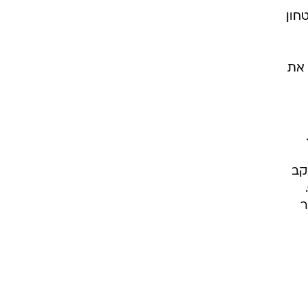
חון
 את
קב
ר