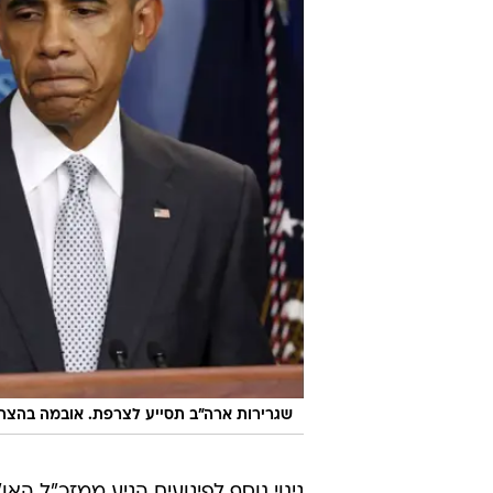
שגרירות ארה"ב תסייע לצרפת. אובמה בהצה
גינוי נוסף לפיגועים הגיע ממזכ"ל האו