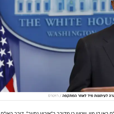
/
רה לעיתונות מיד לאחר המתקפה
רויטרס
"ם באן קי מון, שטען כי מדובר ב"אירוע נתעב". דובר האו"ם