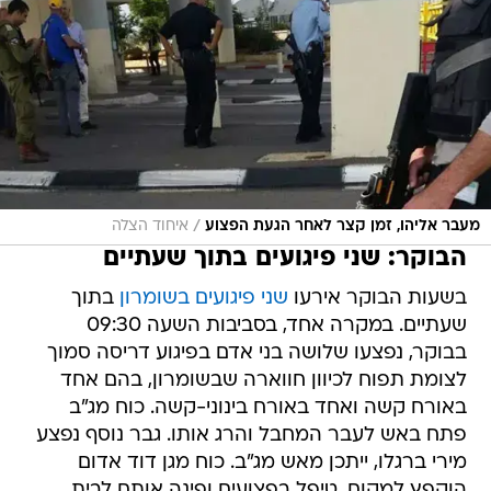
/
מעבר אליהו, זמן קצר לאחר הגעת הפצוע
איחוד הצלה
הבוקר: שני פיגועים בתוך שעתיים
בשעות הבוקר אירעו
שני פיגועים בשומרון
בתוך
שעתיים. במקרה אחד, בסביבות השעה 09:30
בבוקר, נפצעו שלושה בני אדם בפיגוע דריסה סמוך
לצומת תפוח לכיוון חווארה שבשומרון, בהם אחד
באורח קשה ואחד באורח בינוני-קשה. כוח מג"ב
פתח באש לעבר המחבל והרג אותו. גבר נוסף נפצע
מירי ברגלו, ייתכן מאש מג"ב. כוח מגן דוד אדום
הוקפץ למקום, טיפל בפצועים ופינה אותם לבית