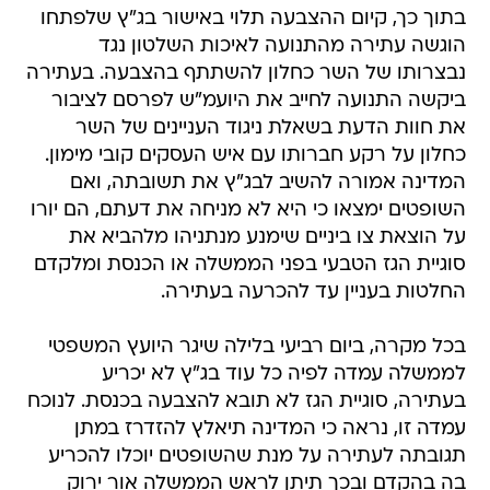
בתוך כך, קיום ההצבעה תלוי באישור בג"ץ שלפתחו
הוגשה עתירה מהתנועה לאיכות השלטון נגד
נבצרותו של השר כחלון להשתתף בהצבעה. בעתירה
ביקשה התנועה לחייב את היועמ"ש לפרסם לציבור
את חוות הדעת בשאלת ניגוד העניינים של השר
כחלון על רקע חברותו עם איש העסקים קובי מימון.
המדינה אמורה להשיב לבג"ץ את תשובתה, ואם
השופטים ימצאו כי היא לא מניחה את דעתם, הם יורו
על הוצאת צו ביניים שימנע מנתניהו מלהביא את
סוגיית הגז הטבעי בפני הממשלה או הכנסת ומלקדם
החלטות בעניין עד להכרעה בעתירה.
בכל מקרה, ביום רביעי בלילה שיגר היועץ המשפטי
לממשלה עמדה לפיה כל עוד בג"ץ לא יכריע
בעתירה, סוגיית הגז לא תובא להצבעה בכנסת. לנוכח
עמדה זו, נראה כי המדינה תיאלץ להזדרז במתן
תגובתה לעתירה על מנת שהשופטים יוכלו להכריע
בה בהקדם ובכך תיתן לראש הממשלה אור ירוק