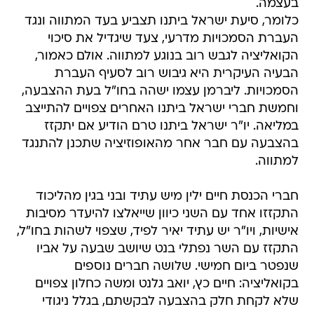
בעצמה.
כלומר, סיעת ישראל ביתנו תצביע בעד המתווה ונגד
העברת הסמכויות מדרעי, צעד שיגדיל את סיכוי
הקואליציה לגבש רוב בנוגע למתווה. אולם כאמור,
הבעיה העיקרית היא גיבוש רוב לסעיף העברת
הסמכויות. ליברמן עצמו ישהה בחו"ל בעת ההצבעה,
וחמשת חברי ישראל ביתנו האחרים צפויים להתייצב
במליאה. יו"ר ישראל ביתנו טרם הודיע אם יתקזז
בהצבעה עם חבר אחר מהאופוזיציה שתכנן להתנגד
למתווה.
חברי הכנסת חיים ילין מיש עתיד ובני בגין מהליכוד
התקזזו אחד עם השני כיוון שייאלצו להיעדר מסיבות
אישיות, ויו"ר יש עתיד יאיר לפיד, שצפוי לשהות בחו"ל,
התקזז עם השר נפתלי בנט שיושב שבעה על אביו
שנפטר ביום חמישי. שלושה חברים נוספים
בקואליציה: חיים כץ, יואב גלנט ומשה כחלון צפויים
שלא לקחת חלק בהצבעה לבקשתם, בגלל ניגודי