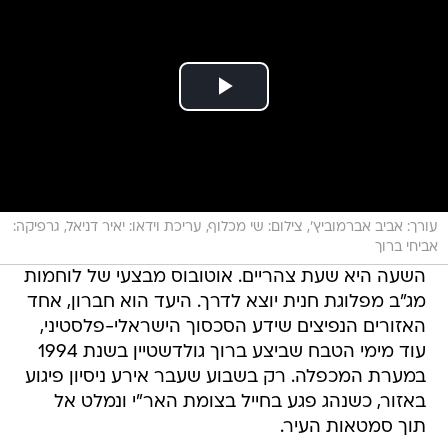
עורך: אביב אברמוביץ', צילום: שי מכלוף, עריכת וידאו: יאיר דניאל, גרפיקה:
אביחי ברוך
השעה היא שעת צהריים. אוטובוס מבצעי של לוחמות
מג"ב מפלוגת חנית יוצא לדרך. היעד הוא חברון, אחד
האזורים הנפיצים שידע הסכסוך הישראלי-פלסטיני,
עוד מימי הטבח שביצע ברוך גולדשטיין בשנת 1994
במערת המכפלה. רק בשבוע שעבר אירע ניסיון פיגוע
באזור, כשנהג פגע בחייל בצומת האר"י ונמלט אל
תוך סמטאות העיר.