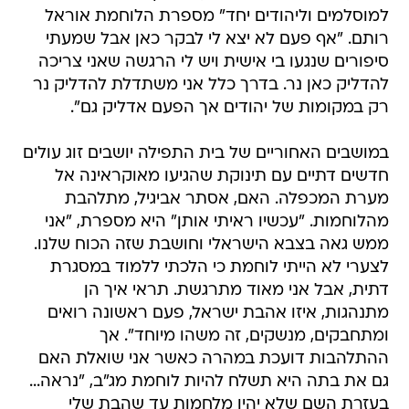
למוסלמים וליהודים יחד" מספרת הלוחמת אוראל
רותם. "אף פעם לא יצא לי לבקר כאן אבל שמעתי
סיפורים שנגעו בי אישית ויש לי הרגשה שאני צריכה
להדליק כאן נר. בדרך כלל אני משתדלת להדליק נר
רק במקומות של יהודים אך הפעם אדליק גם".
במושבים האחוריים של בית התפילה יושבים זוג עולים
חדשים דתיים עם תינוקת שהגיעו מאוקראינה אל
מערת המכפלה. האם, אסתר אביגיל, מתלהבת
מהלוחמות. "עכשיו ראיתי אותן" היא מספרת, "אני
ממש גאה בצבא הישראלי וחושבת שזה הכוח שלנו.
לצערי לא הייתי לוחמת כי הלכתי ללמוד במסגרת
דתית, אבל אני מאוד מתרגשת. תראי איך הן
מתנהגות, איזו אהבת ישראל, פעם ראשונה רואים
ומתחבקים, מנשקים, זה משהו מיוחד". אך
ההתלהבות דועכת במהרה כאשר אני שואלת האם
גם את בתה היא תשלח להיות לוחמת מג"ב, "נראה...
בעזרת השם שלא יהיו מלחמות עד שהבת שלי