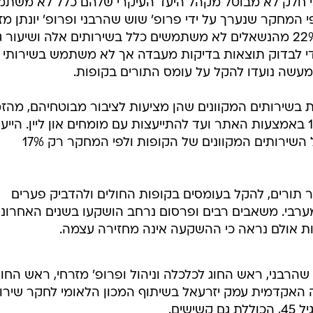
כי חלק לא מבוטל מקהל היעד העיקרי שלהם כלל לא משתמ
 המחקר שנערך על ידי פרופ' שוש שהרבני ופרופ' יונתן מז
מהמכללה האקדמית עמק יזרעאל, 22% מהנשאלים לא משתמשים כלל בשירותים אלה ושיעור
אתרים כדי לבדוק תוצאות בדיקות מעבדה אך לא משתמש בשירותי
מעשה נועדו להקל על עומס התורים בקופות.
בשירותים המקוונים שהן מציעות לציבור מבוטחיהם, מהז
תור והנפקת מרשמים ומילוי טופסי 17 באמצעות האתר ועד להתייעצות עם מומחים און ליין. הייע
הרפואי הוא אחד מגולת הכותרת של השירותים המקוונים של הקופות ולפי המחקר רק 17%
תורים, להקל בעומסים בקופות החולים ולהדביק פערים
מערבי. משאבים רבים ופרסום נרחב הושקעו בשנים האחרונו
חות אולם נראה כי ההשקעה אינה מחזירה עצמה.
הרבני, ראש החוג לכלכלה וניהול ופרופ' מזרחי, ראש החוג
ה האקדמית עמק יזרעאל בשיתוף המכון הלאומי לחקר שירו
שים.