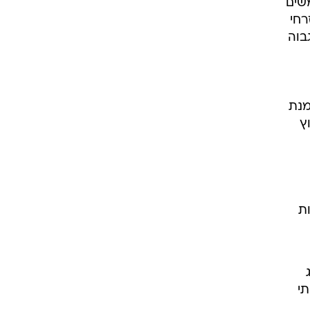
שים
רחי
 גבוה
מנת
וץ
ת
תי