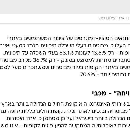
וואלה, צילום מסך
תנאים הסוציו-דמוגרפים של ציבור המשתמשים באתרי
ם העלו כי מבוטחים בעלי השכלה תיכונית בלבד כמעט ואינם
משתמשים באתרי האינטרנט של הקופות - רק 13.6% לעומת 63.1% בעלי השכלה על תיכונית.
המצב דומה גם בקרב מבוטחים שמשתכרים מתחת לממוצע במשק - רק 36.7% מקרב מ
משים באתרי הקופות בעוד מבוטחים שמשתכרים מעל לממו
ם יותר - 70.6%.
יחה" - מכבי
רותי האינטרנט היא קופת החולים הגדולה ביותר בארץ -
ים כללית. רק 48.4% מכלל מבוטחיה נכנסים לאתר שלה. קופת חולים כללית ידועה גם
גדולה ביותר בישראל ועל כן מסתמן כי אחד היסודות
רות לאוכלוסייה המתקשה להגיע פיזית לקופות - אינו משל