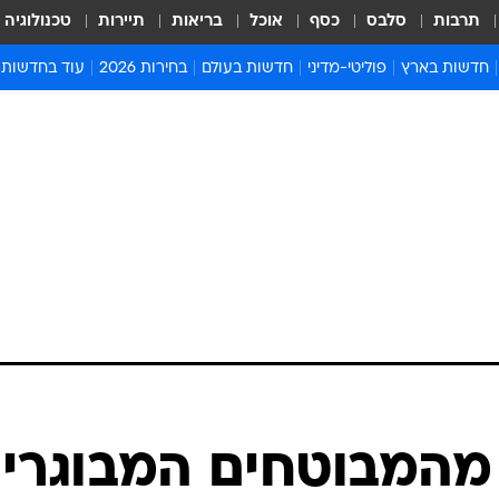
תרבות
סלבס
כסף
אוכל
בריאות
תיירות
טכנולוגיה
חדשות בארץ
פוליטי-מדיני
חדשות בעולם
בחירות 2026
עוד בחדשות
אירועים בארץ
פוליטיקה וממשל
המזרח התיכון
דעות ופרשנויו
חדשות פלילים ומשפט
יחסי חוץ
אירופה
סרי ושלזינגר
חינוך
אמריקה
פרויקטים מיוח
ישראלים בחו"ל
אסיה והפסיפיק
אסור לפספס
בריאות
אפריקה
מדע וסביבה
חברה ורווחה
הנחיות פיקוד 
ארכיון מדורים
זמני כניסת ש
לוח חופשות וח
לוח שנה
חדשות יהדות
מהמבוטחים המבוגרי
חדשות המשפ