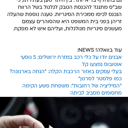
גם בתחליף בריא יותר. בין היתר טען בעתירתו, כי
שב"ס מתנגד להכנסת הטבק לגלגול בשל הרווח
הנכנס לכיסו ממכירת הסיגריות. טענה נוספת שהעלה
זריהן בפני בית המשפט היא שהסוהרים עצמם
מעשנים סיגריות מגולגלות, ועליהם איש לא מפקח.
עוד בוואלה! NEWS:
אבנים יודו על כלי רכב במזרח ירושלים; 5 נוסעי
אוטובוס נפצעו קל
בעלי עסקים באזור הרכבת הקלה: "הנחה בארנונה?
כמו פלסטר לסרטן"
"המיליציה של רחובות": משפחת פשע הקימה
מחסומים מסביב לביתה