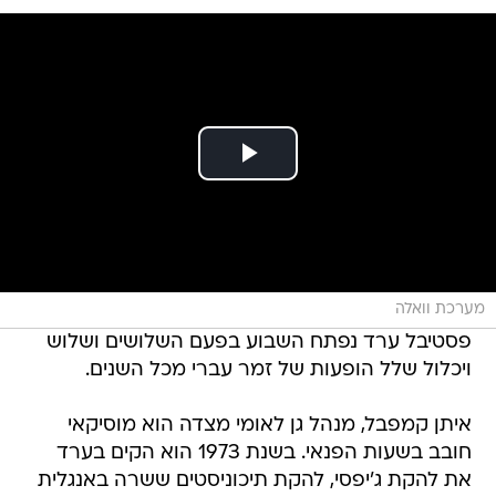
מערכת וואלה
פסטיבל ערד נפתח השבוע בפעם השלושים ושלוש
ויכלול שלל הופעות של זמר עברי מכל השנים.
איתן קמפבל, מנהל גן לאומי מצדה הוא מוסיקאי
חובב בשעות הפנאי. בשנת 1973 הוא הקים בערד
את להקת ג'יפסי, להקת תיכוניסטים ששרה באנגלית
והושפעה מוודסטוק. הלהקה זכתה בזמנו להצלחה
רבה בעיר ומחוצה לה עד שהתפרקה . השנה