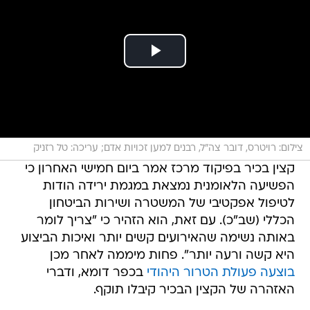
צילום: רויטרס, דובר צה"ל, רבנים למען זכויות אדם; עריכה: טל רזניק
קצין בכיר בפיקוד מרכז אמר ביום חמישי האחרון כי
הפשיעה הלאומנית נמצאת במגמת ירידה הודות
לטיפול אפקטיבי של המשטרה ושירות הביטחון
הכללי (שב"כ). עם זאת, הוא הזהיר כי "צריך לומר
באותה נשימה שהאירועים קשים יותר ואיכות הביצוע
היא קשה ורעה יותר". פחות מיממה לאחר מכן
בוצעה
פעולת הטרור היהודי
בכפר דומא, ודברי
האזהרה של הקצין הבכיר קיבלו תוקף.