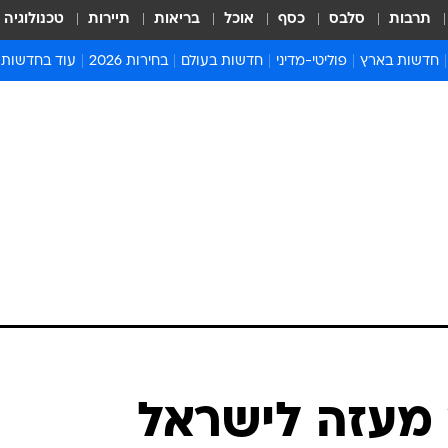
תרבות
סלבס
כסף
אוכל
בריאות
תיירות
טכנולוגיה
חדשות בארץ
פוליטי-מדיני
חדשות בעולם
בחירות 2026
עוד בחדשות
אירועים בארץ
פוליטיקה וממשל
המזרח התיכון
דעות ופרשנויו
חדשות פלילים ומשפט
יחסי חוץ
אירופה
סרי ושלזינגר
חינוך
אמריקה
פרויקטים מיוח
ישראלים בחו"ל
אסיה והפסיפיק
אסור לפספס
בריאות
אפריקה
מדע וסביבה
חברה ורווחה
הנחיות פיקוד 
ארכיון מדורים
זמני כניסת ש
לוח חופשות וח
לוח שנה
חדשות יהדות
מעזה לישראל
חדשות המשפ