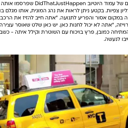
זו כמובן מתיחה ואחראי עליה היוצרים של עמוד היוטיוב idThatJustHappen
ון צפיות. בקטע ניתן לראות את נהג המונית, אותו מגלם בו
במקום אסור והפריע לתנועה. "אתה חייב להזיז את הרכב"
וייזה, "אתה לא יכול לחנות כאן. יש כאן שלט שאוסר עצירה
מתיחה כמובן, פרץ בויכוח עם השוטרת וקילל איתה - כשב
יבו לנעשה.