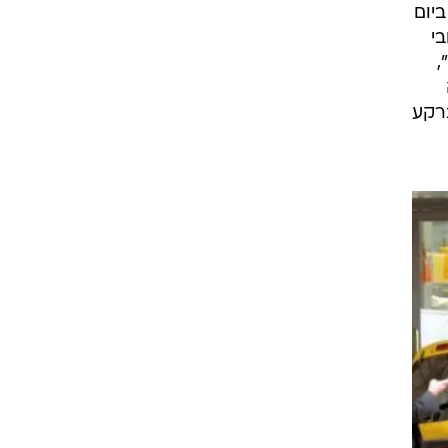
D שפרסמו אותה ביום
בי
,
רקע