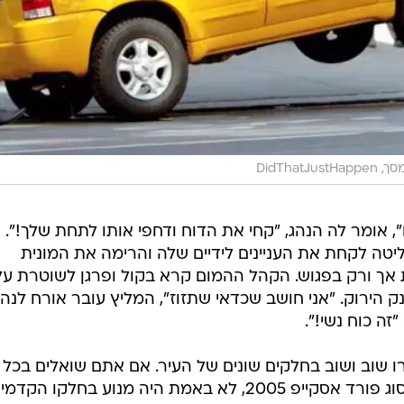
DidThatJust
, אומר לה הנהג, "קחי את הדוח ודחפי אותו לתחת שלך!". 
טה לקחת את העניינים לידיים שלה והרימה את המונית
ת אך ורק בפגוש. הקהל ההמום קרא בקול ופרגן לשוטרת על
 הירוק. "אני חושב שכדאי שתזוז", המליץ עובר אורח לנהג
ה כוח נשי!".
שוב ושוב בחלקים שונים של העיר. אם אתם שואלים בכל 
איך היא עשתה את זה - אז לרכב, מסוג פורד אסקייפ 2005, לא באמת היה מנוע בחלקו הקדמי