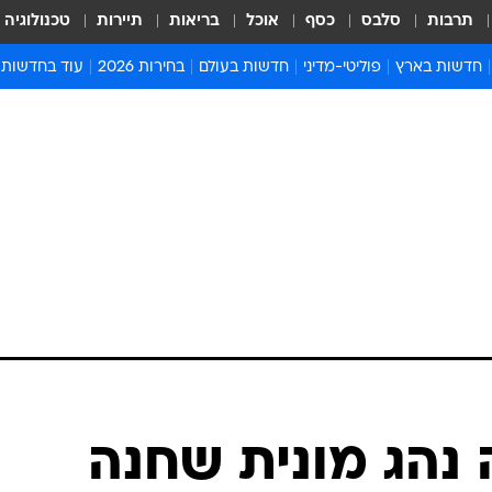
תרבות
סלבס
כסף
אוכל
בריאות
תיירות
טכנולוגיה
חדשות בארץ
פוליטי-מדיני
חדשות בעולם
בחירות 2026
עוד בחדשות
אירועים בארץ
פוליטיקה וממשל
המזרח התיכון
דעות ופרשנויו
חדשות פלילים ומשפט
יחסי חוץ
אירופה
סרי ושלזינגר
חינוך
אמריקה
פרויקטים מיוח
ישראלים בחו"ל
אסיה והפסיפיק
אסור לפספס
בריאות
אפריקה
מדע וסביבה
חברה ורווחה
הנחיות פיקוד 
ארכיון מדורים
זמני כניסת ש
לוח חופשות וח
לוח שנה
חדשות יהדות
נהג מונית שחנה
חדשות המשפ