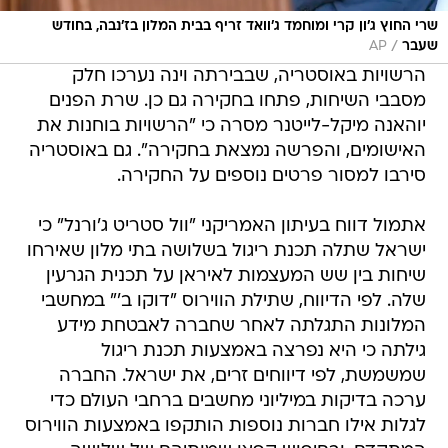
שרי החוץ ג'ון קרי ומוחמד ג'וואד זריף בבית המלון בז'נבה, בחודש
/
שעבר
AP
הרשויות באוסטריה, שבבירתה וינה נערכו חלק
מסבבי השיחות, פתחו בחקירה גם כן. שרת הפנים
יוהאנה מיקל-לייטנר מסרה כי "הרשויות בוחנות את
האישומים, והפרשה נמצאת בחקירה". גם באוסטריה
סירבו למסור פרטים נוספים על החקירה.
אתמול דווח בעיתון האמריקני "וול סטריט ג'ורנל" כי
ישראל שתלה תכנת ריגול בשלושה בתי מלון שאירחו
שיחות בין שש המעצמות לאיראן על תכנית הגרעין
שלה. לפי הדיווח, שתילת הווירוס "דוקו ב'" במחשבי
המלונות התגלתה לאחר שחברה לאבטחת מידע
גילתה כי היא נפרצה באמצעות תכנת ריגול
שמשמשת, לפי דיווחים זרים, את ישראל. החברה
ערכה בדיקות במיליוני מחשבים ברחבי העולם כדי
לגלות אילו חברות נוספות הותקפו באמצעות הווירוס