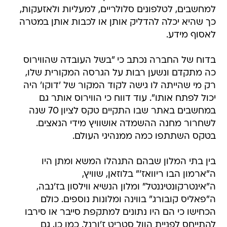
למחשבים, לטלפונים סלולריים, למעליות ולאזעקות,
כך שהיא יכלה להדליק אותן או לכבות אותן במטרה
לאסוף מידע.
בדוח של החברה נכתב כי "בשל העובדה שהווירוס
כה מתקדם ונשען רבות על הגרסה המקורית שלו,
רק מי שהייתה לו גישה לקוד המקור של 'דוקו' היה
יכול לפתח אותו". עוד דווח כי הווירוס אותר גם
במחשבים באתר שבו התקיים טקס לציון 70 שנה
לשחרור מחנה ההשמדה אושוויץ מידי הנאצים.
בטקס השתתפו כמה ממנהיגי העולם.
בין בתי המלון שבהם התנהלו המשא ומתן היו
ה"ארמון הבו ריוואז'" בלוזאן, שוויץ,
ה"אינטרקונטיננטל" ומלון הנשיא ווילסון בז'נבה,
ה"פאליס קובורג" בווינה ומלונות נוספים. כולם
הכחישו כי הם היו נתונים למתקפת סייבר או סירבו
להתייחס לפניית הוול סטריט ז'ורנל. כמו כן, גם