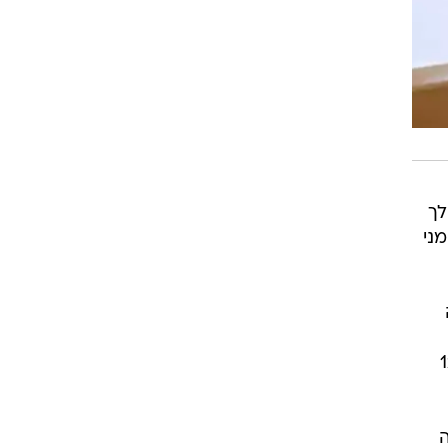
לך
ני
שה
שפט השלום בראשון לציון את מעצרו ב-12
 ובמשטרה