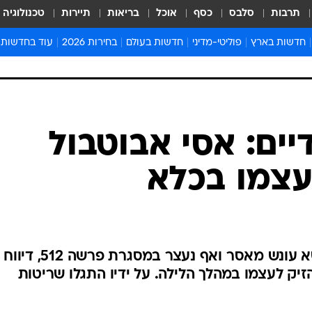
תרבות
סלבס
כסף
אוכל
בריאות
תיירות
טכנולוגיה
חדשות בארץ
פוליטי-מדיני
חדשות בעולם
בחירות 2026
עוד בחדשות
אירועים בארץ
פוליטיקה וממשל
המזרח התיכון
דעות ופרשנויו
חדשות פלילים ומשפט
יחסי חוץ
אירופה
סרי ושלזינגר
חינוך
אמריקה
פרויקטים מיוח
ישראלים בחו"ל
אסיה והפסיפיק
אסור לפספס
יים: אסי אבוטבול
בריאות
אפריקה
מדע וסביבה
עצמו בכלא
חברה ורווחה
הנחיות פיקוד 
ארכיון מדורים
זמני כניסת ש
לוח חופשות וח
ראש ארגון הפשע מנתניה, שנושא עונש מאסר ואף נעצר במסגרת פרשה 512, דיווח
לוח שנה
זיק לעצמו במהלך הלילה. על ידיו התגלו שריטות
חדשות יהדות
חדשות המשפ