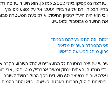
סבורים כי הוא נרצח, ושל דודי דנגור, שנרצח במקסיקו ביולי 2002. כמו כן, הוא חשוד שנ
את אבי ימין בפברואר 2001 ואת העבריין הבכיר יורם אל על ביולי 2001. אל על נפצע מפיצוץ
 כי הוא היה היעד לניסיון החיסול, אולם כעת המשטרה סבו
 את החשד מאבוטבול ומאנשיו.
ימות  וזה התפוצץ להם בפנים"
תאי ההפרדה בשב"ס מלאים
לפרון, מותג הפשיעה הראשון
שביעי שנעצר במסגרת גל המעצרים שהחל השבוע בקרב אנ
זי מנתניה, האחים יצחק ומאיר אברג'יל, מוטי חסין, אבי רוח
ויעקב (עקא) שמעון מירושלים. בימים אלה שוהים במעצר 60 חשודים בסך הכול בחשד לשורה
ניסיונות חיסול, חברות בארגוני פשיעה, ייבוא וסחר בסמים