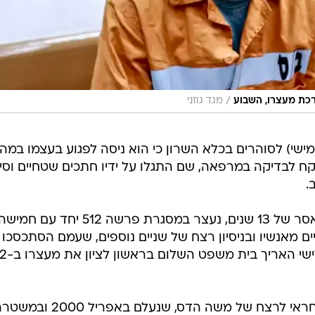
/
רכת מעצרו, השבוע
מגד גוזני
מישי) לסוהרים בכלא השרון כי הוא ניסה לפגוע בעצמו במה
ח לבדיקה במרפאה, שם התגלו על ידיו חתכים שטחיים וסימ
.
אבוטבול, הנושא בימים אלה עונש מאסר של 13 שנים, נעצר במסגרת פרשה 512 יחד עם חמי
ם מאנשיו ובניסיון רצח של שניים נוספים, שעמם הסתכסכו
לאחר שסבר שבגדו בארגון. ביום שלישי האריך בית מ
על פי החשד, הארגון של אבוטבול אחראי לרצח של משה הדס, שנעלם באפריל 2000