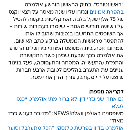
"ראשונטורס". בתיק הראשון הורשע אולמרט
בהפרת אמונים
ונגזרו עליו שנה מאסר על תנאי וקנס
של 75 אלף שקל בלבד. הפרקליטות ביקשה להטיל
עליו שישה חודשי מאסר - שיומרו בעבודות שירות -
אך השופטים התחשבו בנסיבות שהובילו אותו
להתפטר מראשות הממשלה ברקע כתב האישום,
שמרובו זוכה. בית המשפט המחוזי בירושלים הרשיע
את אולמרט בכך שבעת שכיהן כשר התקשורת
והתמ"ת (התעשייה, המסחר והתעסוקה), פעל בניגוד
עניינים עת התערב בהליכים לטובת ארבע חברות
שיוצגו על ידי מקורבו, עורך הדין אורי מסר.
לקריאה נוספת:
גם אחרי שני גזרי דין, לא ברור מתי אולמרט ייכנס
לכלא
משפטנים באולפן וואלה!NEWS: "מדובר בעונש כבד
מאוד"
אולמרט בדיון בפרשת טלנסקי: "הכל מתערבל וסוער