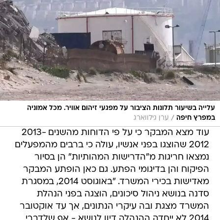
עלייה בשיעור תלונות הציבור על מפגעי זיהום אוויר. מכל אמוניה
/
במפרץ חיפה
ערן גילווארג
עוד מצא המבקר כי על פי הדוחות מהשנים 2013-
2012 שהוצגו בפני אנשיו, עולה כי ברבים מהמפעלים
נמצאו חריגות מ"הדרישות המהותיות" הן בסיור
הפיקוח והן בדיגומי הפתע. גם כאן הופתע המבקר
מאדישות בכירי המשרד. "באוגוסט 2014, במסגרת
סדנה בנושא ניהול סיכונים, הוצגה בפני הנהלת
המשרד מצגת ובה עיקרי הנתונים, אך עד אוקטובר
2014 לא ייחדה ההנהלה דיון לנושא - אף שלדברי