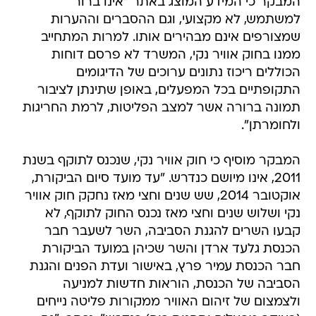
המבקר כי המידע המוצג באתר "אינו ברור
למשתמש, לא מקצועי, וגם ההסברים וההערות
שמצורפים אינם מבהירים אותו. למרות המתחייב
ממנו בחוק אוויר נקי, המשרד לא פרסם דוחות
הכוללים ריכוז נתונים ערוכים של הדיגומים
התקופתיים בכל המפעלים, באופן שתינתן לציבור
תמונה ברורה אשר למצב הפליטות, לרמת החריגות
ולחומרתן".
המבקר מוסיף כי חוק אוויר נקי, שנכנס לתוקף בשנת
2011, אינו מיושם כנדרש. "עד מועד סיום הביקורת,
אוקטובר 2014, שש שנים וחצי מאז נחקק חוק אוויר
נקי ושלוש שנים וחצי מאז נכנס החוק לתוקף, לא
קבעו השרים להגנת הסביבה, השר לשעבר חבר
הכנסת גלעד ארדן והשר שכיהן במועד הביקורת
חבר הכנסת עמיר פרץ, באישור ועדת הפנים והגנת
הסביבה של הכנסת, הוראות חדשות למניעה
ולצמצום של זיהום האוויר ממקורות פליטה נייחים