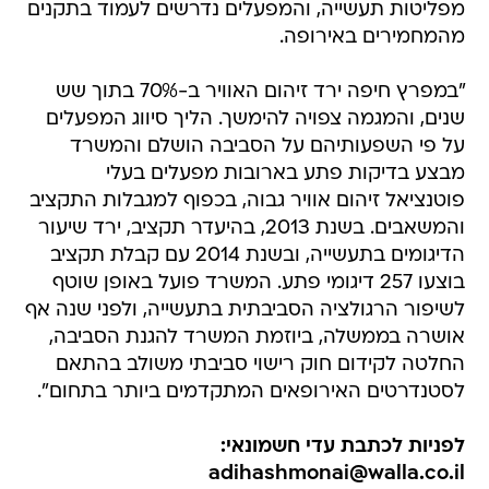
מפליטות תעשייה, והמפעלים נדרשים לעמוד בתקנים
מהמחמירים באירופה.
"במפרץ חיפה ירד זיהום האוויר ב-70% בתוך שש
שנים, והמגמה צפויה להימשך. הליך סיווג המפעלים
על פי השפעותיהם על הסביבה הושלם והמשרד
מבצע בדיקות פתע בארובות מפעלים בעלי
פוטנציאל זיהום אוויר גבוה, בכפוף למגבלות התקציב
והמשאבים. בשנת 2013, בהיעדר תקציב, ירד שיעור
הדיגומים בתעשייה, ובשנת 2014 עם קבלת תקציב
בוצעו 257 דיגומי פתע. המשרד פועל באופן שוטף
לשיפור הרגולציה הסביבתית בתעשייה, ולפני שנה אף
אושרה בממשלה, ביוזמת המשרד להגנת הסביבה,
החלטה לקידום חוק רישוי סביבתי משולב בהתאם
לסטנדרטים האירופאים המתקדמים ביותר בתחום".
לפניות לכתבת עדי חשמונאי:
adihashmonai@walla.co.il