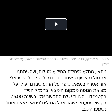
צילום: שי מכלוף, דו"צ, יונתן לייטנר - חברת הביטוח הראל; עריכה: טל
רזניק
ניתאי, מחלץ מיחידת החילוץ מגילות, שהשתתף
אתמול (ראשון) באיתור גופתו של המטייל הישראלי
אור אסרף בנפאל, סיפר על הרגע שבו נודע לו על
מציאת הגופה ממקום הימצאו בחמ"ל הנייד
בקטמנדו: "הצוות שלנו התקשר אליי בשעה 15:00.
בקושי שמעתי משהו, אבל המילים 'ניתאי מצאנו אותו'
נשמעו היטב.