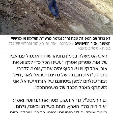
לא ברור אם המפולת שבה נהרג נגרמה מרעידת האדמה או מרעשי
/
המשנה. אזור החיפושים
מערכת וואלה, יח' האיתור והחילוץ של כלל
ביטוח - סיטל בינלאומי
ראש הממשלה בנימין נתניהו שוחח אתמול עם אביו
של אור, פטריק אסרף. "עשינו הכל כדי למצוא את
אור, אבל קיווינו שהסוף יהיה אחר", אמר. לדברי
נתניהו, "זאת חובתה של מדינת ישראל לאור, חייל
גיבור שנלחם למען ביטחונם של אזרחי ישראל. אני
משתתף באבל הכבד של משפחתכם".
גם הרמטכ"ל גדי איזנקוט מסר את תנחומיו ואמר:
"אור היה מלח הארץ, לוחם בשלדג ובאגוז, נלחם