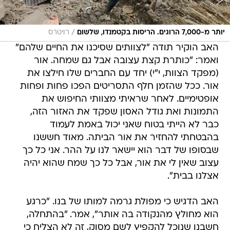
/
יותר מ-7,000 הרוגים. הריסות בקטמנדו, שלשום
רויטרס
האב הוקיר תודה "לצוותים שסיכנו את החיים שלהם"
ואמר: "כותרת קצת עצובה אבל גם שמחה. אור
(מפקד הצוות, י"י) יחד עם החברים שלו חילצו את
אור. ככל שהזמן חלף התסריטים הפכו פחות ופחות
אופטימיים. לאחר שראיתי מצוותי החיפוש את
התמונות ואת גודל האסון שפקד את האזור הזה,
כבר לא הייתי בטוח שאני יכול באמת לעמוד
בהבטחתי להחזיר את אור הביתה. מאוד חששנו
שבסופו של דבר הוא יישאר לנו על ההר. אני כל כך
עצוב שאין לי את אור, אבל כל כך שמח שהוא יהיה
אצלנו בבית".
האב הדגיש כי מפולת גרמה למותו של בנו. "כרגע
הוא מחולץ מהנקודה בה אותר", אמר. "בהתחלה,
חשבנו שנוכל להקפיץ לשם מסוק, זה לא הצליח כי