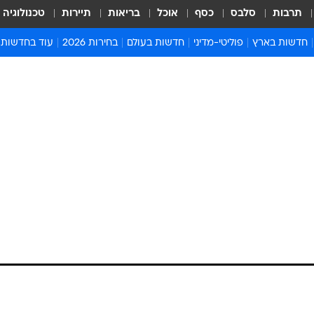
תרבות
סלבס
כסף
אוכל
בריאות
תיירות
טכנולוגיה
חדשות בארץ
פוליטי-מדיני
חדשות בעולם
בחירות 2026
עוד בחדשות
אירועים בארץ
פוליטיקה וממשל
המזרח התיכון
דעות ופרשנויו
חדשות פלילים ומשפט
יחסי חוץ
אירופה
סרי ושלזינגר
חינוך
אמריקה
פרויקטים מיוח
ישראלים בחו"ל
אסיה והפסיפיק
אסור לפספס
בריאות
אפריקה
מדע וסביבה
חברה ורווחה
הנחיות פיקוד 
ארכיון מדורים
זמני כניסת ש
לוח חופשות וח
לוח שנה
חדשות יהדות
חדשות המשפ