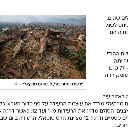
ם שונים,
חס לשני.
ותיה הם
וח ההודי
הייתה
בעוצמה של 7.8 בסולם ריכטר היה כ- 77 ק"מ
עומק רדוד
/
"רעידה מחריבה", 9 בסולם מרקאלי
AP
באזור עיר
מרקאלי. סולם מרקאלי מודד את עוצמת הרעידה על פני כדור הארץ, כ
את ההשפעה שלה על בני האדם והמבנים. הסולם מדרג את הרעידות מ-1 ועד 
מציינת רעידה שהורגשה רק במכשירים ססמיים ודרגה 12 מציינת הרס טוטאלי. הרעידה ביום 