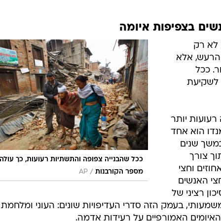
נשים בצפיפות איומה
לא רק
הרעש, אלא
ר. ככל
 לשקיעת
רעועות יותר
נדו הוא אחד
במשך שנים
וך צורך
ככל שהבנייה צפופה והתשתיות רעועות, כך עולה
וזים וחצי
/
מספר הקורבנות
AP
חצי האנשים
ון רציני של
מעותי, בעמק הזה סדרי העדיפויות שונים: העוני ומלחמת
האיומים האמורפיים על רעידות אדמה.