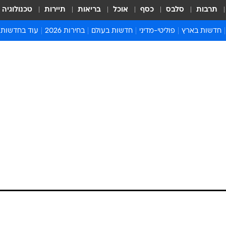
תרבות
סלבס
כסף
אוכל
בריאות
תיירות
טכנולוגיה
חדשות בארץ
פוליטי-מדיני
חדשות בעולם
בחירות 2026
עוד בחדשות
אירועים בארץ
פוליטיקה וממשל
המזרח התיכון
דעות ופרשנויו
חדשות פלילים ומשפט
יחסי חוץ
אירופה
סרי ושלזינגר
חינוך
אמריקה
פרויקטים מיוח
ישראלים בחו"ל
אסיה והפסיפיק
אסור לפספס
בריאות
אפריקה
מדע וסביבה
חברה ורווחה
הנחיות פיקוד 
ארכיון מדורים
זמני כניסת ש
לוח חופשות וח
לוח שנה
חדשות יהדות
חדשות המשפ