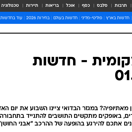
תרבות
סלבס
כסף
אוכל
בריאות
תיירות
טכנולוגיה
חדשות בארץ
פוליטי-מדיני
חדשות בעולם
בחירות 2026
עוד בחדשות
אירועים בארץ
פוליטיקה וממשל
המזרח התיכון
דעות ופרשנויו
חדשות פלילים ומשפט
יחסי חוץ
אירופה
סרי ושלזינגר
חינוך
אמריקה
פרויקטים מיוח
ישראלים בחו"ל
אסיה והפסיפיק
אסור לפספס
בריאות
אפריקה
מדע וסביבה
חברה ורווחה
הנחיות פיקוד 
ארכיון מדורים
זמני כניסת ש
לוח חופשות וח
לוח שנה
חדשות יהדות
ומית - חדשות
חדשות המשפ