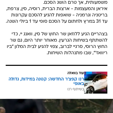
משמעותית, אך טרם הושג הסכם.
איראן והמעצמות - ארצות הברית, רוסיה, סין, צרפת,
בריטניה וגרמניה - שואפות להגיע להסכם עקרונות
עד 31 במרץ ולחתום על הסכם סופי עד 1 ביולי השנה.
בצהריים הגיע ללוזאן שר החוץ של סין, וואנג יי, כדי
להשתתף בשיחות הגרעין. מאוחר יותר היום, גם שר
החוץ הרוסי, סרגיי לברוב, צפוי להגיע לבית המלון "ביו
ריוואז'", שבו מתנהלות השיחות.
עוד בוואלה
רנו קפצ'ר החדשה: קטנה במידות, גדולה
באופי
בשיתוף רנו