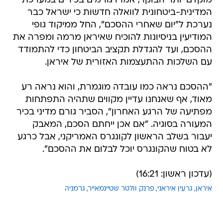
מוקדם יותר הבוקר, אמרו גורמים בכירים במערכת
המדינית-ביטחונית לוואלה חדשות כי ישראל כבר
נערכת ל"יום שאחרי ההסכם", החל ממיקוד גופי
המודיעין בניסיונות להוכיח שאיראן מרמה ומפרה את
ההסכם, ועד להגדלת תקציב הביטחון כדי להתמודד
עם השלכות ההתעצמות האזורית של איראן.
"ההסכם נראה כמו עובדה מוגמרת, והוא נראה רע
מאוד, אף שאנחנו עדיין מקווים שתהיה התפתחות
מפתיעה של הרגע האחרון", הסביר גורם מדיני בכיר
המעורה בסוגיה. "אם אכן ייחתם הסכם, המאבק
יעבור בשלב הראשון לקונגרס האמריקני, אבל כרגע
לא בטוח שהקונגרס יוכל לבלום את ההסכם".
(עדכון ראשון: 16:21)
איראן
גרעין איראני
פרנק וולטר שטיינמאייר
גרמניה