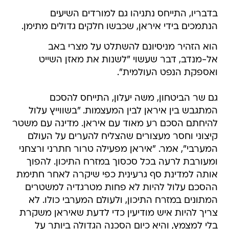
בדבריו, התייחס נתניהו גם למורדים השיעים
הנתמכים בידי איראן, שכבשו חלקים גדולים מתימן.
הוא הזהיר מניסיונם להשתלט על מצרי באב
אל-מנדב, דבר שעשוי "לשנות את מאזן השייט
ואספקת הנפט העולמית".
גם שר הביטחון, משה יעלון, התייחס להסכם
המתגבש בין איראן לבין המעצמות. "בשווייץ עלול
להיחתם הסכם רע מאוד עם איראן. מדינה עם משטר
קיצוני וחסר מעצורים שהצליח להערים על העולם
המערבי", אמר. "איראן מפעילה טרור חתרני ורצחני
ומעורבת לרעה בכל סכסוך במזרח התיכון. להפוך
אותה למדינת סף גרעינית כפי שיקרה לאחר חתימת
ההסכם עלול להיות לא פחות מטרגדיה למשטרים
המתונים במזרח התיכון, ולעולם המערבי כולו. לא
צריך להיות איש מודיעין כדי לדעת שאיראן משקרת
בלי למצמץ, והיא כיום הסכנה הגדולה ביותר על