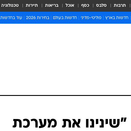
תרבות
סלבס
כסף
אוכל
בריאות
תיירות
טכנולוגיה
חדשות בארץ
פוליטי-מדיני
חדשות בעולם
בחירות 2026
עוד בחדשות
אירועים בארץ
פוליטיקה וממשל
המזרח התיכון
דעות ופרשנויו
חדשות פלילים ומשפט
יחסי חוץ
אירופה
סרי ושלזינגר
חינוך
אמריקה
פרויקטים מיוח
ישראלים בחו"ל
אסיה והפסיפיק
אסור לפספס
בריאות
אפריקה
מדע וסביבה
חברה ורווחה
הנחיות פיקוד 
ארכיון מדורים
זמני כניסת ש
לוח חופשות וח
לוח שנה
חדשות יהדות
 "שינינו את מערכת
חדשות המשפ