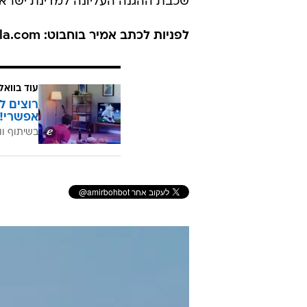
שכבת ההגנה העליונה למדינת ישרא
לפניות לכתב אמיר בוחבוט: amirbohbot@walla.com
עוד בוואל
רוצים ל
אפשרי!
בשיתוף וו