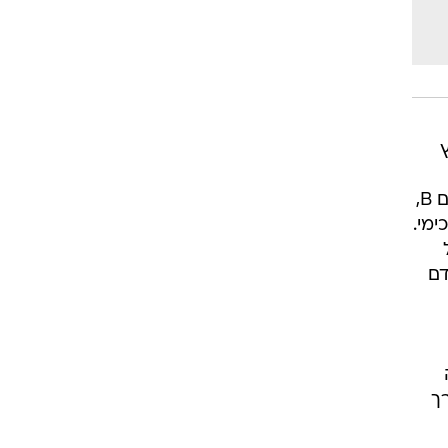
לעקוב אחר שיטת הפעלה שלהם ועל מסלול טיסתם. בידי סוריה בעיקר טילי סקאד מיושנים מדגם B,
ו ראש נפץ כימי.
ל
אדם
ית) ומערך