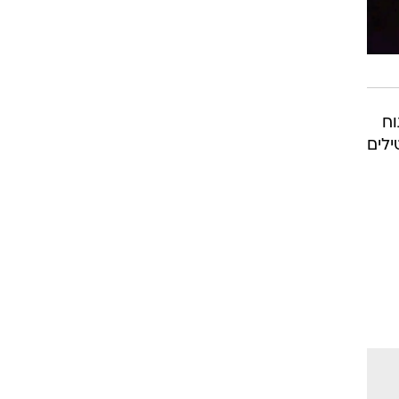
וח
ילים