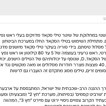
סך
נוי במחלוקת של שיגור טילי סקאד מדויקים בעלי ראש נפץ
ם. מתחילת השימוש בטילי הסקאד החלו במערכת הביטחון
היכולים לשאת ראש קרב נפיץ סטנדרטי, ראש גרעיני בעוצמה של 5 עד 80 קילוטון א
בידי אסד ישנו גם דגם מתקדם יותר של הסקאד, D, שנוסף על יכולותיהם של הטילים הישנים, יכו
לשאת גם ראש נפץ מסוג דלק-אוויר, 40 פצצות מצרר חודרות מסלולים או מאה מוקשים נגד 
מים זרים, טילים מסוג מתקדם זה הועברו גם לרשות
ערך ההגנה הרב-שכבתית של ישראל, המתבססת על ארבעה
רבדים: מערכת "כיפת ברזל"; מערכת 'שרביט קסמים' (בפיתוח), מערכת "חץ 2" (מבצע
"בני רשף" ומיירט "חץ 3" (בפיתוח). בעתיד הקרוב צפויים ניסויי ירוט עם מיירט "חץ 3", המהווה