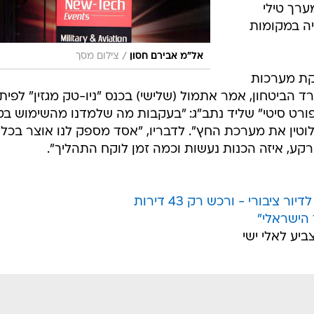
רך טילי
יה במקומות
/
אל"מ אבירם חסון
צילום מסך
קת מערכות
ביטחון, אמר אתמול (שלישי) בכנס "ניו-טק מגזין" לפית
ורט סיטי" שליד נתב"ג: "בעקבות מה שלמדנו מהשימוש בט
וטין את מערכת החץ". לדבריו, "אסד מספק לנו אוצר בכל
רקע, איזה הכנות נעשות וכמה זמן לוקח התהליך".
 הישראלי"
יע לאלי ישי