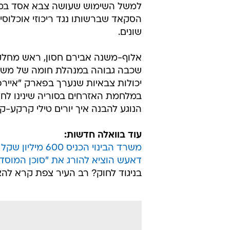
למשל השימוש שעושה צבא אסד במע
הסקאד שברשותו נגד ריכוזי אוכלוסי
שונים.
אלוף-משנה אבירם חסון, ראש מחל
שכבה גבוהה במנהלת חומה של משרד ה
יכולות צבאיות שנערך בפארק "איירפ
במלחמת האזרחים בסוריה שינינו לחל
הנוגע להבנה איך יורים טילי קרקע-ק
עוד בוואלה חדשות:
משרד הבינוי הכניס 600 מיליון שקל לדיור ציבורי - ורכש רק 43 דירות
דאעש הוציא להורג את "סוכן המוסד
בניגוד לחוק? רב העיר צפת קרא להצב