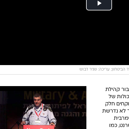
ד הביטחון; עריכה: שניר דבוש
ור קהילת
ולות של
וקחים חלק
ך לא נדרשת
מרבית
רנט, כמו