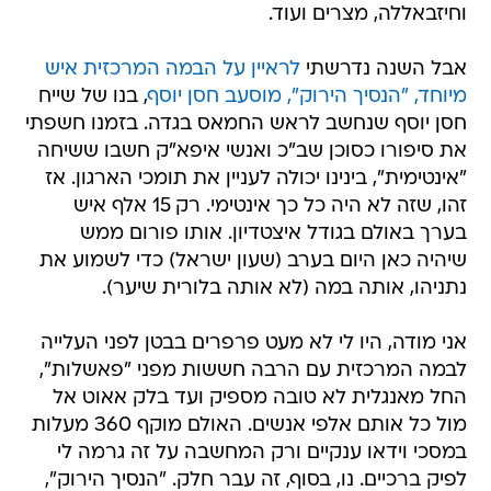
וחיזבאללה, מצרים ועוד.
אבל השנה נדרשתי
לראיין על הבמה המרכזית איש
מיוחד, "הנסיך הירוק", מוסעב חסן יוסף
, בנו של שייח
חסן יוסף שנחשב לראש החמאס בגדה. בזמנו חשפתי
את סיפורו כסוכן שב"כ ואנשי איפא"ק חשבו ששיחה
"אינטימית", בינינו יכולה לעניין את תומכי הארגון. אז
זהו, שזה לא היה כל כך אינטימי. רק 15 אלף איש
בערך באולם בגודל איצטדיון. אותו פורום ממש
שיהיה כאן היום בערב (שעון ישראל) כדי לשמוע את
נתניהו, אותה במה (לא אותה בלורית שיער).
אני מודה, היו לי לא מעט פרפרים בבטן לפני העלייה
לבמה המרכזית עם הרבה חששות מפני "פאשלות",
החל מאנגלית לא טובה מספיק ועד בלק אאוט אל
מול כל אותם אלפי אנשים. האולם מוקף 360 מעלות
במסכי וידאו ענקיים ורק המחשבה על זה גרמה לי
לפיק ברכיים. נו, בסוף, זה עבר חלק. "הנסיך הירוק",