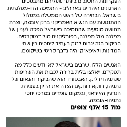
העקרונות החשובים ביותר שעליהם מתבססים
הארגונים היהודים בארה"ב - התמיכה הדו-מפלגתית
בישראל. הבחירה של ראש הממשלה במסלול
ההתנגשות עם הנשיא האמריקני ברק אובמה, יוצרת
תחושה מוטעית שהתמיכה בישראל הפכה לעניין של
מפלגה מול מפלגה, רפובליקנים מול דמוקרטים.
הביקור הזה יגרום לנזק בעתיד ליחסים בין שתי
המדינות ולאיפא"ק יהיה נדבך קריטי בשיקומם.
האנשים הללו, שרבים בישראל לא יודעים כלל מה
תפקידם, ייאלצו בלית ברירה לכבות את השריפות
שנתניהו ידליק. האבסורד הוא שהביקור והנאום של
נתניהו, דווקא דוחקים הצדה את הדיון בעצירת
הגרעין האיראני, ובמקום עומדים במרכז יחסי
נתניהו-אובמה.
מול 15 אלף צופים