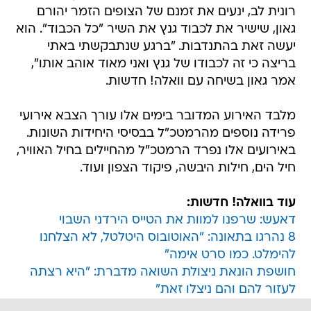
רונית לב, ינעים את זמנם של הצופים הזמר יהורם
גאון, שישיר את לכבוד גנץ את השיר "כל הכבוד". הוא
יעשה זאת בהתנדבות. "ברגע שנתבקשתי באתי
בריצה כי זה לכבודו של גנץ ואני מאוד אוהב אותו",
אמר גאון בשיחה עם וואלה! חדשות.
מלבד האירוע המדובר בימים אלו עורך הצבא אירועי
פרידה נוספים מהרמטכ"ל בבסיסי היחידות השונות.
באירועים אלו נפרד הרמטכ"ל מהחיילים בחיל האוויר,
חיל הים, חילות היבשה, פיקוד הצפון ועוד.
עוד בוואלה! חדשות:
דאעש: שרפנו למוות את הטייס הירדני השבוי
8 נהרגו בתאונה: "האוטובוס היטלטל, לא הצלחנו
להימלט. כמו סרט אימה"
חושפת הונאת ניצולת השואה מדברת: "היא רצתה
לעזור להם והם ניצלו זאת"