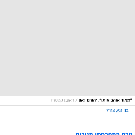
/
"מאוד אוהב אותו". יהורם גאון
ראובן קסטרו
בני גנץ
צה"ל