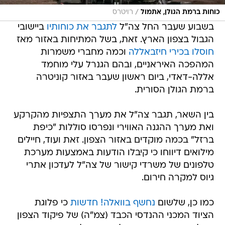
/
כוחות ברמת הגולן, אתמול
רויטרס
בשבוע שעבר החל צה"ל
לתגבר את כוחותיו
ביישובי
הגבול בצפון הארץ. זאת, בשל המתיחות באזור מאז
חוסלו בכירי חיזבאללה
וכמה מחברי משמרות
המהפכה האיראניים, ובהם הגנרל עלי מוחמד
אללה-דאדי, ביום ראשון שעבר באזור קוניטרה
ברמת הגולן הסורית.
בין השאר, תגבר צה"ל את מערך התצפיות מהקרקע
ואת מערך ההגנה האווירי ונפרסו סוללות "כיפת
ברזל" בכמה מוקדים באזור הצפון. זאת ועוד, חיילים
מילואים דיווחו כי קיבלו הודעות באמצעות מערכת
טלפונים של משרדי קישור של צה"ל לעדכון אתרי
גיוס למקרה חירום.
כמו כן, שלשום
נחשף בוואלה! חדשות
כי פלוגת
הציוד המכני ההנדסי הכבד (צמ"ה) של פיקוד הצפון