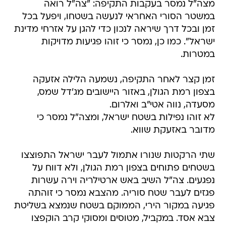
מצה"ל נמסר בעקבות התקיפה: "צה"ל רואה
במשטר הסורי האחראי לנעשה בשטחו, ויפעל בכל
זמן ובכל דרך שיראה לנכון כדי להגן על אזרחי מדינת
ישראל". כמו כן, נמסר כי זוהו פגיעות מדויקות
במטרות.
זמן קצר לאחר התקיפה, נשמעה הלילה אזעקה
בצפון רמת הגולן, באזור היישובים מג'דל שמס,
מסעדה, נווה אטי"ב ואלרום.
לא זוהו נפילות בשטח ישראל, ומצה"ל נמסר כי
מדובר באזעקת שווא.
שתי הרקטות שנורו אתמול לעבר ישראל התפוצצו
בשטחים פתוחים בצפון רמת הגולן, ולא דווח על
נפגעים. צה"ל השיב באש ארטילריה וירה עשרות
פגזים לעבר שטח סוריה. מהצבא נמסר כי זוהתה
פגיעה במקור הירי, הממוקם בשטח שנמצא בשליטת
צבא אסד. במקביל, מטוסים ומסוקי קרב הוקפצו