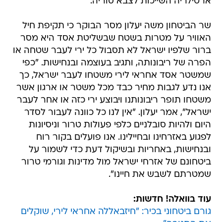
ארטילריה השייכות לצבא סוריה.
שר הביטחון משה יעלון מסר הבוקר כי תקיפת חיל
האוויר על מטרות בשטח שבשליטת אסד היא מסר
ברור שלפיו ישראל לא תסבול כל ירי לעבר שטחה או
הפרה של ריבונותה, ותגיב בעוצמה ובנחישות. "כפי
שמשטר אסד אחראי לירי משטחו לעבר ישראל, כך
אנו נדע לגבות מחיר כבד מכל משטר או ארגון אשר
משטחו תופר ריבונותנו ויבוצע ירי כזה או אחר לעבר
ישראל", אמר יעלון. "אין לנו כל כוונה לעבור לסדר
היום ולהיות סובלניים כלפי פעולות טרור וניסיונות
לפגוע באזרחינו ובחיילינו. אנו פועלים בקור רוח
ובנחישות, באחריות ובשיקול דעת כדי לשמור על
ביטחונם של אזרחי ישראל מול מדינות וגורמי טרור
שמטרתם לשבש את חיינו".
עוד בוואלה! חדשות:
גורם ביטחוני בכיר: "חיזבאללה אחראי לירי, שוקלים