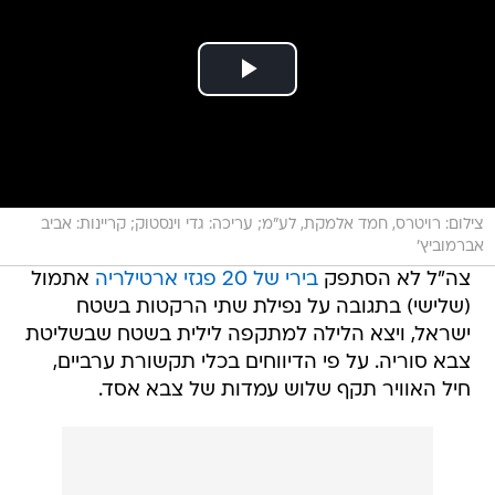
צילום: רויטרס, חמד אלמקת, לע"מ; עריכה: גדי וינסטוק; קריינות: אביב
אברמוביץ'
צה"ל לא הסתפק
בירי של 20 פגזי ארטילריה
אתמול
(שלישי) בתגובה על נפילת שתי הרקטות בשטח
ישראל, ויצא הלילה למתקפה לילית בשטח שבשליטת
צבא סוריה. על פי הדיווחים בכלי תקשורת ערביים,
חיל האוויר תקף שלוש עמדות של צבא אסד.