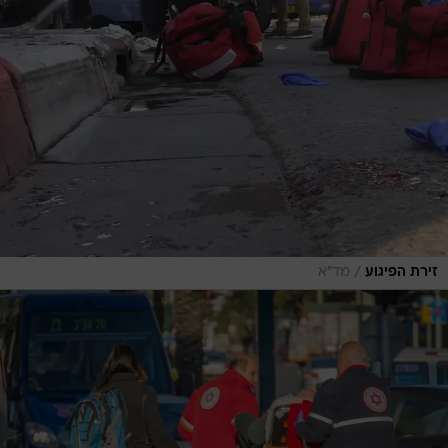
/
זירת הפיגוע
מד"א