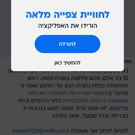
/
המחבל חמזה מתרוכ
מערכת וואלה, צילום מסך
בפיגוע בקו מספר 40 של "דן" ליד גשר מעריב נפצעו
12 בני אדם, מהם שלושה באורח קשה. ראש
הממשלה בנימין נתניהו הגיב על הפיגוע ואמר כי
מדובר ב
תוצאה ישירה של ההסתה הארסית
שמופצת ברשות הפלסטינית
כלפי היהודים וכלפי
מדינתם. "זה אותו טרור מנסה לפגע בנו בפריז,
בבריסל ובכל מקום", אמר נתניהו.
לפניות לכתב אבי אשכנזי:
aviash123@walla.co.il