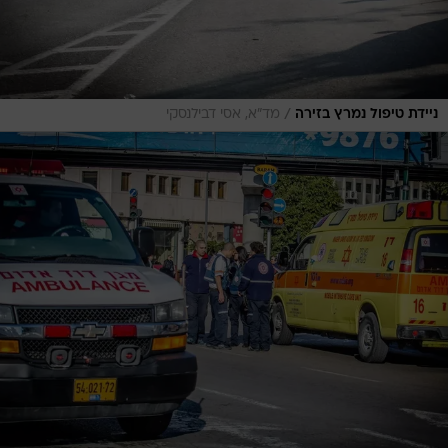
/
ניידת טיפול נמרץ בזירה
מד"א, אסי דבילנסקי