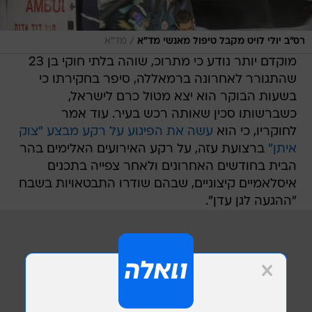
/
רס"ב יולי לויט מקבל טיפול מאנשי מד"א
מד"א
מוקדם יותר נודע כי מתרוכ, שוהה בלתי חוקי בן 23
שהתגורר לאחרונה ברמאללה, סיפר בחקירתו כי
בשעות הבוקר הוא יצא מטול כרם לישראל,
כשברשותו סכין שאותה רכש בעיר. עוד אמר
לחוקריו, כי הוא
עשה את הפיגוע על רקע מבצע "צוק
איתן"
ברצועת עזה, על רקע האירועים האלימים בהר
הבית בחודשים האחרונים ולאחר צפייה בתכנים
איסלאמיים קיצוניים, שבהם שודרו התבטאויות בשבח
"ההגעה לגן עדן".