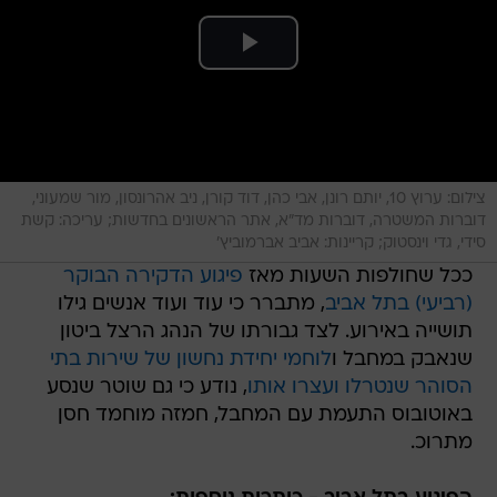
צילום: ערוץ 10, יותם רונן, אבי כהן, דוד קורן, ניב אהרונסון, מור שמעוני,
דוברות המשטרה, דוברות מד"א, אתר הראשונים בחדשות; עריכה: קשת
סידי, גדי וינסטוק; קריינות: אביב אברמוביץ'
ככל שחולפות השעות מאז
פיגוע הדקירה הבוקר
(רביעי) בתל אביב
, מתברר כי עוד ועוד אנשים גילו
תושייה באירוע. לצד גבורתו של הנהג הרצל ביטון
שנאבק במחבל ו
לוחמי יחידת נחשון של שירות בתי
הסוהר שנטרלו ועצרו אותו
, נודע כי גם שוטר שנסע
באוטובוס התעמת עם המחבל, חמזה מוחמד חסן
מתרוכ.