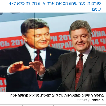
טורקיה: נער שהעליב את ארדואן עלול להיכלא ל-4
שנים
ברוסיה חוששים מהצטרפות של קייב לנאט"ו. נשיא אוקראינה פטרו
/
פורושנקו
רויטרס