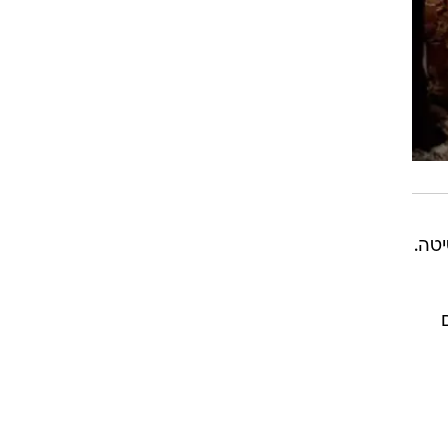
טה.
נטים