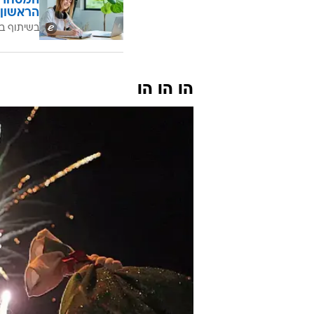
המסחר ח
הראשון 
בשיתוף בנ
הו הו הו