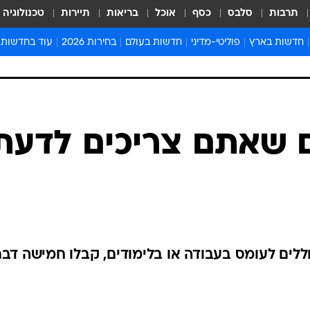
תרבות
סלבס
כסף
אוכל
בריאות
תיירות
טכנולוגיה
חדשות בארץ
פוליטי-מדיני
חדשות בעולם
בחירות 2026
עוד בחדשות
אירועים בארץ
פוליטיקה וממשל
המזרח התיכון
דעות ופרשנויו
חדשות פלילים ומשפט
יחסי חוץ
אירופה
סרי ושלזינגר
חינוך
אמריקה
פרויקטים מיוח
ישראלים בחו"ל
אסיה והפסיפיק
אסור לפספס
 שאתם צריכים לדעת
בריאות
אפריקה
מדע וסביבה
חברה ורווחה
הנחיות פיקוד 
ארכיון מדורים
זמני כניסת ש
לוח חופשות וח
ללים לעומס בעבודה או בלימודים, קבלו חמישה דבר
לוח שנה
חדשות יהדות
חדשות המשפ