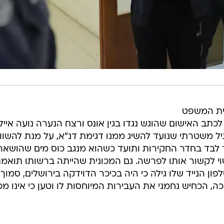
בית המשפט
 לכתב האישום שהוגש נגדו בגין אונס ורצח הנערה נועה אייל
ר תרגיל משטרתי שנועד להשיג ממנו דגימת דנ"א, על מנת להשו
 לבד בחדר החקירות ותועד כשהוא מנגב כוס מים שהושאר
וי לקשור אותו לפרשה. גם המכונית שהייתה ברשותו תואמ
פון הנייד שלו גילה כי היה בכיכר הדוידקה בירושלים, סמוך
ה, הכחיש נחמני את העבירות המיוחסות לו וטען כי אינו מכ