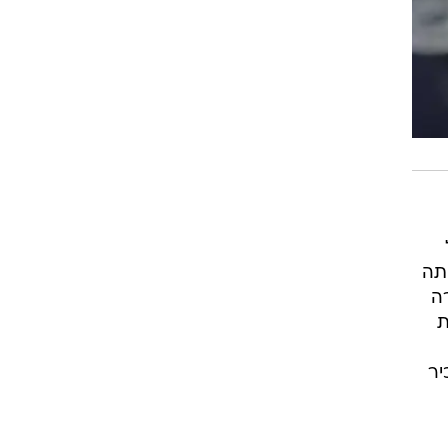
ותה
ה
ת
יר