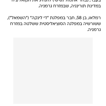
בעבר, נבחר אתמול (שישי) להנהיג את הקואליציה
במדינת תורינגיה, שבמזרח גרמניה.
רמלאו, בן 58, חבר במפלגת "די לינקה" ("השמאל"),
ששורשיה במפלגה הסוציאליסטית ששלטה במזרח
גרמניה.