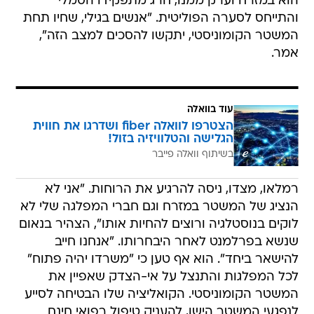
הוא במזרח וערק ממנו, חרג מתפקידו הסמלי
והתייחס לסערה הפוליטית. "אנשים בגילי, שחיו תחת
המשטר הקומוניסטי, יתקשו להסכים למצב הזה",
אמר.
עוד בוואלה
הצטרפו לוואלה fiber ושדרגו את חווית
הגלישה והטלוויזיה בזול!
בשיתוף וואלה פייבר
רמלאו, מצדו, ניסה להרגיע את הרוחות. "אני לא
הנציג של המשטר במזרח וגם חברי המפלגה שלי לא
לוקים בנוסטלגיה ורוצים להחיות אותו", הצהיר בנאום
שנשא בפרלמנט לאחר היבחרותו. "אנחנו חייב
להישאר ביחד". הוא אף טען כי "משרדו יהיה פתוח"
לכל המפלגות והתנצל על אי-הצדק שאפיין את
המשטר הקומוניסטי. הקואליציה שלו הבטיחה לסייע
לנפגעי המשטר הישן, להעניק טיפול רפואי חינם