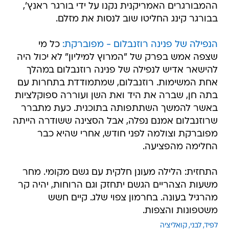
ההמבורגרים האמריקנית נקנו על ידי בורגר ראנץ',
בבורגר קינג החליטו שוב לנסות את מזלם.
הנפילה של פנינה רוזנבלום - מפוברקת:
כל מי
שצפה אמש בפרק של "המרוץ למיליון" לא יכול היה
להישאר אדיש לנפילה של פנינה רוזנבלום במהלך
אחת המשימות. רוזנבלום, שמתמודדת בתחרות עם
בתה חן, שברה את היד ואת השן ועוררה ספוקלציות
באשר להמשך השתתפותה בתוכנית. כעת מתברר
שרוזנבלום אמנם נפלה, אבל הסצינה ששודרה הייתה
מפוברקת וצולמה לפני חודש, אחרי שהיא כבר
החלימה מהפציעה.
התחזית: הלילה מעונן חלקית עם גשם מקומי. מחר
משעות הצהריים הגשם יתחזק וגם הרוחות, יהיה קר
מהרגיל בעונה. בחרמון צפוי שלג. קיים חשש
משטפונות והצפות.
לפיד
לבני
קואליציה