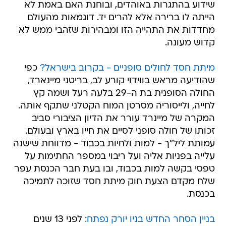
שידוע בהתגרות באוהדים, ובוחנת האם באמת לא
הייתה לו ברירה אלא להרים יד. דוגמאות מהעולם
מחדדות את התהייה הזו ומבהירות שזהבי ממש לא
קדוש מעונה.
מיתת חסד לחולים סופניים - בקרוב בישראל?
כפי
שהודיעה מראש בווידוי קורע לב, בריטני מיינארד,
החולה הסופנית בת ה-29 בלעה רעל ושמה קץ
לחייה, ולייסוריה מסרטן המוח הקטלני שתקף אותה.
המקרה של מיינרד עורר את הדיון הציבורי סביב
זכותו של חולה סופני לסיים את חייו בארץ ובעולם.
עמותת ליל"ך - למות ולחיות בכבוד - מדווחת שישנה
עלייה בפניות אליה ועל ריבוי במספר החתימות על
טפסי בקשה למות בכבוד, ובו בעת חבר הכנסת עפר
שלח מקדם הצעת חוק מיתת חסד שזוכה לתמיכה
בכנסת.
בניין הסחר החדש בניו יורק נפתח:
לפני 13 שנים