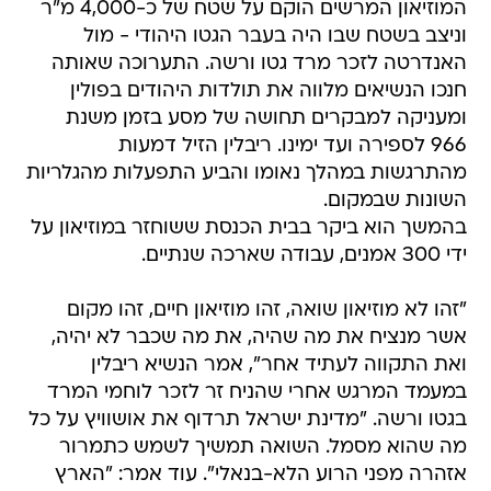
המוזיאון המרשים הוקם על שטח של כ-4,000 מ"ר
וניצב בשטח שבו היה בעבר הגטו היהודי - מול
האנדרטה לזכר מרד גטו ורשה. התערוכה שאותה
חנכו הנשיאים מלווה את תולדות היהודים בפולין
ומעניקה למבקרים תחושה של מסע בזמן משנת
966 לספירה ועד ימינו. ריבלין הזיל דמעות
מהתרגשות במהלך נאומו והביע התפעלות מהגלריות
השונות שבמקום.
בהמשך הוא ביקר בבית הכנסת ששוחזר במוזיאון על
ידי 300 אמנים, עבודה שארכה שנתיים.
"זהו לא מוזיאון שואה, זהו מוזיאון חיים, זהו מקום
אשר מנציח את מה שהיה, את מה שכבר לא יהיה,
ואת התקווה לעתיד אחר", אמר הנשיא ריבלין
במעמד המרגש אחרי שהניח זר לזכר לוחמי המרד
בגטו ורשה. "מדינת ישראל תרדוף את אושוויץ על כל
מה שהוא מסמל. השואה תמשיך לשמש כתמרור
אזהרה מפני הרוע הלא-בנאלי". עוד אמר: "הארץ