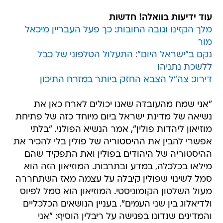
עוד ידיעות בוואלה! חדשות
מלך הקזינו וגובה החובות: כך פעל העבריין מיכאל
מור
נקם ב"ישראל היום": התעלול הטלפוני של כבל
ללשכת נתניהו
דירוג: צה"ל הצבא החזק ביותר במזרח התיכון
"אני שמח מהעובדה שאנו יכולים לארח כאן את
נשיאה של מדינת ישראל ביום מיוחד כזה של פתיחת
מוזיאון ליהדות פולין", אמר הנשיא הפולני. "בלתי
אפשרי להבין את ההיסטוריה של פולין בלי להכיר את
ההיסטוריה של היהודים בפולין ואת התפקיד שהם
מילאו בכלכלה, במדע ובתרבות. המוזיאון הזה הוא
סמל לשינוי שפולין קיבלה על עצמה מאז השתחררה
מעול השלטון הקומוניסטי. המוזיאון הוא סמל לפיוס
ולדיאלוג בין שני העמים". בעניין הנושאים הכלכליים
והמדינים שנדונו בפגישה על ריבלין הוסיף: "אני