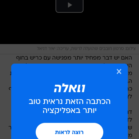
צילום: סרטון חובבים שהועלה לרשת, עריכה: יאיר דניאל
האם יש דבר מפחיד יותר מפגישה עם כריש בחוף
הים, סמוך לקו המים, במקום בו אנו אמורים להיות
מוגנים מהטורפים המסוכנים? מספר דייגים מארצות
הברית גילו למרבה הצער שכן: פגישה עם תריסר
כרישים רעבים ועצבניים במיוחד, שהתרסקו אל החוף
לאחר שרדפו אחרי להקה של מאות דגי אבו נפחא.
דניס גריסס, דייג שצילם את הסרטון המרשים, הגיע
לדוג עם מספר חברים בצפון קרוליינה בסוף השבוע
שעבר. גריסס וחבריו הבחינו במחזה יוצא דופן, כאשר
מאות דגי אבו נפחא הגיעו ישר לקו החוף ומיד