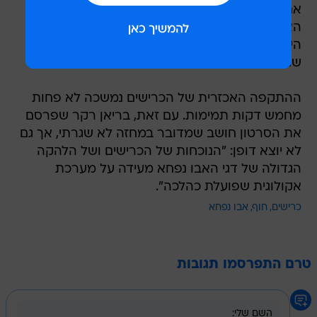
אחריהם  תריסר כרישים מורעבים. התברר שהדגים
האומללים נמלטו, שחו לכיוון הלא נכון ונלכדו בין
היבשה לכרישים הזועמים. אם לא די בכך, גם להקת
שחפים הצטרפה לחגיגה כדי לזכות במספר דגים.
ההתקפה האכזרית של הכרישים נמשכה לא פחות
מחמש דקות תמימות. עם זאת, בריאן רקר שפרסם
את הסרטון חושב שמדובר במחזה לא שגרתי, אך גם
לא יוצא דופן: "הנוכחות של הכרישים ושל הלהקה
הגדולה של דגי האבו נפחא מעידה על מערכת
אקולוגית שפועלת כהלכה".
כרישים
חוף
אבו נפחא
טרם התפרסמו תגובות