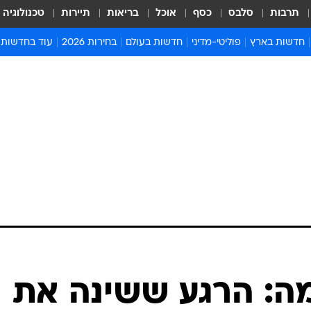
תרבות
סלבס
כסף
אוכל
בריאות
תיירות
טכנולוגיה
חדשות בארץ
פוליטי-מדיני
חדשות בעולם
בחירות 2026
עוד בחדשות
אירועים בארץ
פוליטיקה וממשל
המזרח התיכון
דעות ופרשנויו
חדשות פלילים ומשפט
יחסי חוץ
אירופה
סרי ושלזינגר
חינוך
אמריקה
פרויקטים מיוח
ישראלים בחו"ל
אסיה והפסיפיק
אסור לפספס
בריאות
אפריקה
מדע וסביבה
חברה ורווחה
הנחיות פיקוד 
ארכיון מדורים
זמני כניסת ש
לוח חופשות וח
לוח שנה
חדשות יהדות
מה: הרגע ששינה את
חדשות המשפ