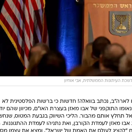
שכת העיתונות הממשלתית, אבי אוחיון
 לארה"ב, נכתב בוואלה! חדשות כי ברשות הפלסטינית לא
אומו התוקפני של אבו מאזן בעצרת האו"ם, מכיוון שהם יוד
ל תחלץ אותם מהבור. הליכי השיווק בגבעת המטוס, שנחש
ת אבו מאזן לעמדת הקורבן, ואת נתניהו לעמדת ההתגוננות.
"להציג לעולם את האמת של ישראל", ומצא את עצמו מסב