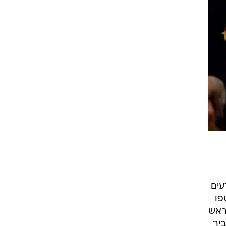
עים
פו
 ראש
יר