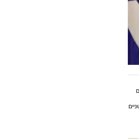
ם
יים