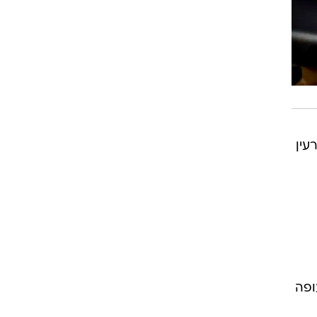
עין
ופה