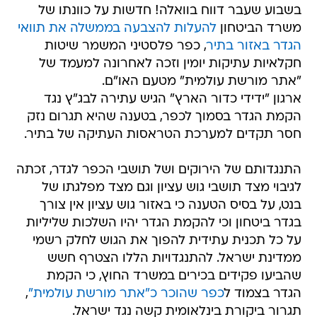
בשבוע שעבר דווח בוואלה! חדשות על כוונתו של
משרד הביטחון
להעלות להצבעה בממשלה את תוואי
הגדר באזור בתיר
, כפר פלסטיני המשמר שיטות
חקלאיות עתיקות יומין וזכה לאחרונה למעמד של
"אתר מורשת עולמית" מטעם האו"ם.
ארגון "ידידי כדור הארץ" הגיש עתירה לבג"ץ נגד
הקמת הגדר בסמוך לכפר, בטענה שהיא תגרום נזק
חסר תקדים למערכת הטראסות העתיקה של בתיר.
התנגדותם של הירוקים ושל תושבי הכפר לגדר, זכתה
לגיבוי מצד תושבי גוש עציון וגם מצד מפלגתו של
בנט, על בסיס הטענה כי באזור גוש עציון אין צורך
בגדר ביטחון וכי להקמת הגדר יהיו השלכות שליליות
על כל תכנית עתידית להפוך את הגוש לחלק רשמי
ממדינת ישראל. להתנגדויות הללו הצטרף חשש
שהביעו פקידים בכירים במשרד החוץ, כי הקמת
הגדר בצמוד ל
כפר שהוכר כ"אתר מורשת עולמית"
,
תגרור ביקורת בינלאומית קשה נגד ישראל.