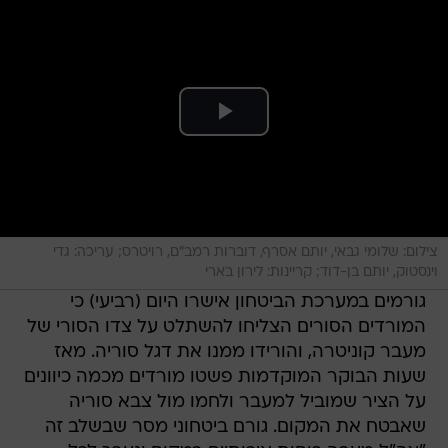
צילום: שלומי גבאי, יותם אסרף, דוברות רמב"ם, רויטרס; עריכה: גדי
וינסטוק, יותם בן-דוד; קריינות: לירון בארי
גורמים במערכת הביטחון אישרו היום (רביעי) כי
המורדים הסורים הצליחו להשתלט על צדו הסורי של
מעבר קוניטרה, והורידו ממנו את דגל סוריה. מאז
שעות הבוקר המוקדמות פשטו מורדים מכמה כיוונים
על הציר שמוביל למעבר ולחמו מול צבא סוריה
שאבטח את המקום. גורם ביטחוני מסר שבשלב זה