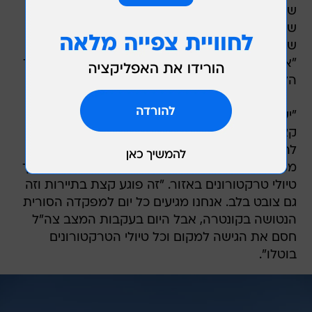
של הזמנות בצימרים ("פחות מאחוז אחד"),
שנמצאים בתפוסה של 85%. לדבריו, אנשים רבים
שהזמינו חדרים מתקשרים ומתעניינים במצב באזור
"אבל מבחינתנו האירועים מאחורינו ואפשר להמשיך
הלאה".
"יש כאן אנשים מהמרכז ומהדרום שרוצים לנקות
קצת את הראש מהמלחמה ולמצוא מקום שקט
להירגע אבל לצערנו זאת מדינת ישראל ואין כאן
מקומות שקטים לגמרי". סיפר עמית, שעובד כמדריך
טיולי טרקטורונים באזור. "זה פוגע קצת בתיירות וזה
גם צובט בלב. אנחנו מגיעים כל יום למפקדה הסורית
הנטושה בקונטרה, אבל היום בעקבות המצב צה"ל
חסם את הגישה למקום וכל טיולי הטרקטורונים
בוטלו".