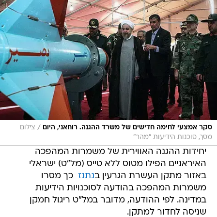
/
סקר אמצעי לחימה חדישים של משרד ההגנה. רוחאני, היום
צילום
מסך, סוכנות הידיעות "מהר"
יחידות ההגנה האווירית של משמרות המהפכה
האיראניים הפילו מטוס ללא טייס (מל"ט) ישראלי
באזור מתקן העשרת הגרעין ב
נתנז
 כך מסרו
משמרות המהפכה בהודעה לסוכנויות הידיעות
במדינה. לפי ההודעה, מדובר במל"ט ריגול חמקן
שניסה לחדור למתקן.