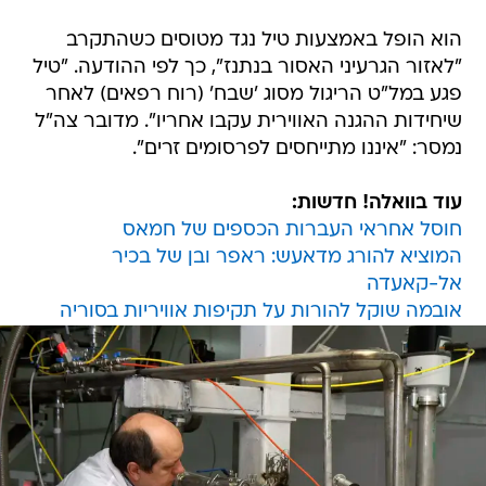
הוא הופל באמצעות טיל נגד מטוסים כשהתקרב
"לאזור הגרעיני האסור בנתנז", כך לפי ההודעה. "טיל
פגע במל"ט הריגול מסוג 'שבח' (רוח רפאים) לאחר
שיחידות ההגנה האווירית עקבו אחריו". מדובר צה"ל
נמסר: "איננו מתייחסים לפרסומים זרים".
עוד בוואלה! חדשות:
חוסל אחראי העברות הכספים של חמאס
המוציא להורג מדאעש: ראפר ובן של בכיר
אל-קאעדה
אובמה שוקל להורות על תקיפות אוויריות בסוריה