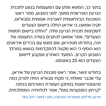
בתוך כך, המשא ומתן עם המעצמות בנוגע לתכנית
הגרעין האיראנית נמשך. לפני כשבוע, מסר ראש
הסוכנות הבינלאומית לאנרגיה אטומית (סבא"א),
יוקיה אמאנו, כי איראן החלה ביישום הצעדים
לשקיפות תכנית הגרעין שלה. "החלנו ביישום חמשת
הצעדים", אמר אמאנו לכתבים בשדה התעופה של
וינה, בחזרתו מטהראן, שם נפגש עם בכירים איראנים.
הוא הוסיף כי הוא מקווה להתקדמות בנושא במהלך
השבוע הקרוב. המועד האחרון שנקבע ליישום
הצעדים הוא 25 באוגוסט.
בחודש ינואר, אמר ראש סוכנות הגרעין של איראן,
עלי אכבר סאלחי, כי פקחי סבא"א החלו לפרק כמה
מהצנטריפוגות במתקן העשרת האורניום בנתנז.
"קרחון הסנקציות נמס", אמר לטלוויזיה הממלכתית.
איראן
מל"טים
משמרות המהפכה
חסן רוחאני
ריגול
נתנז