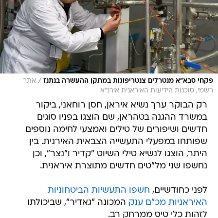
/
פקחי סבא"א מנטרלים צנטריפוגות במתקן ההעשרה בנתנז
אתר
רשמי, סוכנות הידיעות האיראנית אירנ"א
רק הבוקר ערך נשיא איראן, חסן רוחאני, ביקור
במשרד ההגנה בטהראן, שם הוצגו בפניו סוגים
חדשים ושיפורים של טילים ואמצעי לחימה נוספים
שפותחו במפעלי התעשייה הצבאית האירנית. בין
היתר, הוצגו לנשיא טילי השיוט "קדיר ו"נצר", וכן
נחשפו שני מל"טים חדשים מתוצרת איראנית.
לפני כחודשיים,
חשפו התעשיות הביטחוניות
האיראניות מכ"ם ענק
המכונה "גאדיר", שביכולתו
לזהות כלי טיס ממרחק רב.