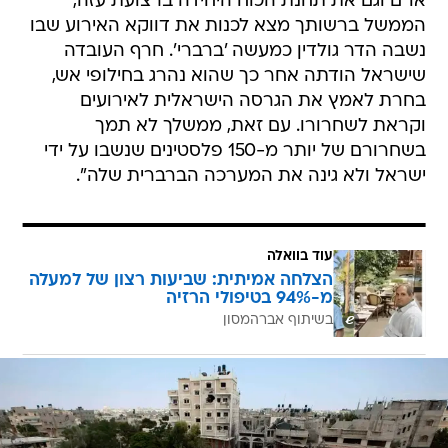
או"ם וגם את תחנת הכוח היחידה ברצועת עזה,
הממשל ברשותך מצא לכנות את דווקא האירוע שבו
נשבה הדר גולדין כמעשה 'ברברי'. חרף העובדה
שישראל הודתה אחר כך שהוא נהרג בחילופי אש,
בחרת לאמץ את הגרסה הישראלית לאירועים
וקראת לשחרורו. עם זאת, ממשלך לא תמך
בשחרורם של יותר מ-150 פלסטינים שנשבו על ידי
ישראל ולא גינה את המערכה הברברית שלה".
עוד בוואלה
הצלחה אמיתית: שביעות רצון של למעלה
מ-94% בטיפולי הרזיה
בשיתוף אברהמסון