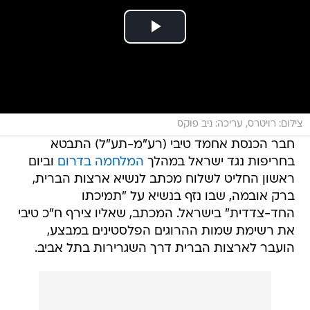
צילום: רויטרס, עריכה: ניב פוקס
חבר הכנסת אחמד טיבי (רע"מ-תע"ל) התבטא
בחריפות נגד ישראל במהלך
המלחמה בדרום
וביום
ראשון החליט לשלוח מכתב לנשיא ארצות הברית,
ברק אובמה, שבו נזף בנשיא על "תמיכתו
החד-צדדית" בישראל. המכתב, שאליו צירף ח"כ טיבי
את רשימת שמות ההרוגים הפלסטינים במבצע,
הועבר לארצות הברית דרך השגרירות בתל אביב.