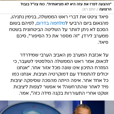
"ההצעה לפרז את עזה היא לא מציאותית". כוח צה"ל בגבול
/
הרצועה
יותם רונן
פיאד ציטט את דברי ראש הממשלה, בנימין נתניהו,
מהנאום ביום הרביעי ל
מלחמה בדרום
, לפיהם בשום
הסכם לא ניתן לוותר על השליטה הביטחונית בשטח
ממערב לירדן. "זה מספר את כל הסיפור", סיכם
פיאד.
על אכזבת המערב מן האביב הערבי שמידרדר
לכאוס, אמר ראש הממשלה הפלסטיני לשעבר, כי
המזרח התיכון אינו שונה מכל אזור אחר. "אנחנו
יכולים להתמודד עם דמוקרטיה ויציבות. אנחנו כמו
כל אחד אחר. איפה הייתה מהפכה שסיפקה יציבות
מיד לאחר שהתרחשה? אי אפשר לצפות ליציבות
ושקט אחרי התעוררות בקנה מידה כזה", אמר.