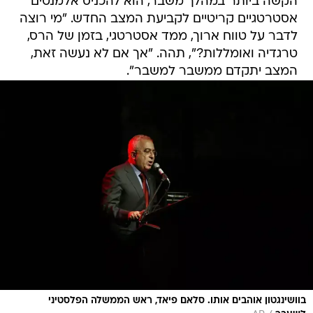
הקשה ביותר במהלך משבר, הוא להכניס אלמנטים
אסטרטגיים קריטיים לקביעת המצב החדש. "מי רוצה
לדבר על טווח ארוך, ממד אסטרטגי, בזמן של הרס,
טרגדיה ואומללות?", תהה. "אך אם לא נעשה זאת,
המצב יתקדם ממשבר למשבר".
בוושינגטון אוהבים אותו. סלאם פיאד, ראש הממשלה הפלסטיני