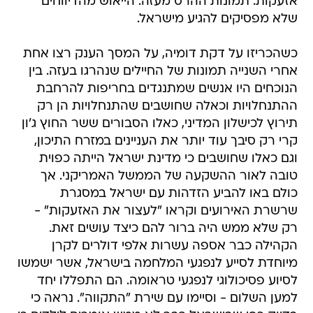
אזעקות. תמונות ההרס מעזה. הייאוש מהדיווחים
שלא מפסיקים להגיע מישראל.
כשהכריזו על דקת דומיה, על המסך הענק רצו אחת
אחרי השנייה תמונות של החיילים שנהרגו בעזה. בין
הנוכחים היו אנשים שמתנגדים בחריפות להרחבת
ההתנחלויות וכאלה שחושבים שהתנחלויות הן רק
תירוץ לכישלון המדיני, כאלו הסבורים ששר החוץ ג'ון
קרי רק סיבך עוד יותר את העניינים במזרח התיכון,
וגם כאלו שחושבים כי מדינת ישראל הייתה כפוית
טובה לאור ההשקעה של הממשל האמריקני. אך
כולם באו להביע הזדהות עם ישראל במסגרת
שרשרת האירועים וקראו "לעצור את האזעקות" -
רק שלא ממש היה ברור להם כיצד עושים זאת.
הקהילה כבר אספה עשרות אלפי דולרים לקרן
מיוחדת לסייע לנפגעי המלחמה בישראל, אשר ישמשו
לסיוע פסיכולוגי לנפגעי טראומה. הם התפללו יחד
למען השלום - וסיימו עם שירת "התקווה". נראה כי