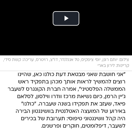
צילום: יותם רונן, יוסי ציפקיס, טל אנגלנדר, דו"צ, רויטרס, עריכה: קשת סידי,
קריינות: לירון בארי
"אני חושבת שאני מבטאת דעת כולנו כאן, שהיינו
רוצים להמשיך לראות אותך מכהן בתפקיד ראש
הממשלה הפלסטיני", אמרה חברת הקונגרס לשעבר
ג'יין הרמן, כיום נשיאת מרכז וודרו ווילסון, לסלאם
פיאד, שעזב את תפקידו בשנה שעברה. "כולנו"
באירוע של המועצה האטלנטית בוושינגטון הבירה
היה קהל וושינגטוני טיפוסי: תערובת של בכירים
לשעבר, דיפלומטים, חוקרים ופרשנים.