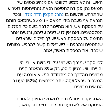
האש. וזה לא ממש רלוונטי אם מנהיג מסוים של
חמאס נתן פקודה לחטיפה הזאת (התייחסות לאירוע
שהתרחש שלשום בו
נהרג הקצין הדר גולדין
וככל
הנראה אף נשבה בידי חמאס - נ"מ). כשחמאס חותם
על הפסקת אש, הוא מתיימר לדבר בשם כל הפלגים
הפלסטיניים. ואם אין לו שליטה עליהם, ורגעים אחרי
חתימה על הפסקת האש יש לך חיילים ישראלים
שנחטפים ונהרגים - לישראלים קשה להרגיש בטוחים
שיכבדו את הפסקת האש", אמר.
לפי סקר שנערך השבוע על ידי רשת אי-בי-סי
והעיתון וושינגטון פוסט, רק 39% מהאמריקנים
מרוצים מהדרך בה מתמודד הנשיא אובמה עם
המצב בישראל ועזה. יותר ממחצית (52%) טענו כי
הם אינו מרוצים.
האמריקנים ניסו לרתום למאמצי התיווך להסכם
הפסקת אש לא מעט גורמים - מצרים, קטאר,