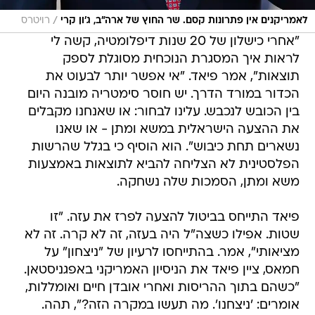
/
לאמריקנים אין פתרונות קסם. שר החוץ של ארה"ב, ג'ון קרי
רויטרס
"אחרי כישלון של 20 שנות דיפלומטיה, קשה לי
לראות איך המסגרת הנוכחית מסוגלת לספק
תוצאות", אמר פיאד. "אי אפשר יותר לבעוט את
הכדור במורד הדרך. יש חוסר סימטריה מובנה היום
בין הכובש לנכבש. עלינו לבחור: או שאנחנו מקבלים
את ההצעה הישראלית במשא ומתן - או שאנו
נשארים תחת כיבוש". הוא הוסיף כי בגלל שהרשות
הפלסטינית לא הצליחה להביא לתוצאות באמצעות
משא ומתן, הסמכות שלה נשחקה.
פיאד התייחס בביטול להצעה לפרז את עזה. "זו
שטות. אפילו כשצה"ל היה בעזה, זה לא קרה. זה לא
מציאותי", אמר. בהתייחסו לרעיון של "ניצחון" על
חמאס, ציין פיאד את הניסיון האמריקני באפגניסטאן.
"כשהם בתוך ההריסות ואחרי אובדן חיים ואומללות,
אומרים: 'ניצחנו'. מה תעשו במקרה הזה?", תהה.