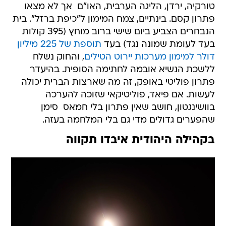
טורקיה, ירדן, הליגה הערבית, האו"ם  אך לא מצאו
פתרון קסם. בינתיים, צמח המימון ל"כיפת ברזל". בית
הנבחרים הצביע ביום שישי ברוב מוחץ (395 קולות
בעד לעומת שמונה נגד) בעד
תוספת של 225 מיליון
דולר למימון מערכות יירוט הטילים
, והחוק נשלח
ללשכת הנשיא אובמה לחתימה הסופית. בהיעדר
פתרון פוליטי באופק, זה מה שארצות הברית יכולה
לעשות. אם פיאד, פוליטיקאי שזוכה להערכה
בוושינגטון, חושב שאין פתרון בלי חמאס  סימן
שהפערים גדולים מדי גם בלי המלחמה בעזה.
בקהילה היהודית איבדו תקווה