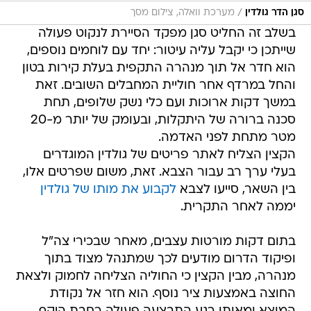
/
סגן הדר גולדין
מערכת וואלה, צילום מסך
בשלב זה החליט סגן מפקד הסיירת לנקוט פעולה
שייתכן כי יקבל עליה עיטור: יחד עם לוחמים נוספים,
הוא חדר אל תוך מנהרה התקפית בעלת קירות בטון
והחל במרדף אחר חוליית המחבלים השובים. זאת
במשך דקות ארוכות ועם כלי נשק שלופים, תחת
סכנה ברורה של היתקלות, ובעומק של יותר מ-20
מטר מתחת לפני האדמה.
הקצין הצליח לאתר פריטים של גולדין המוגדרים
בעלי ערך רב עבור הצבא. זאת, משום שפרטים אלו,
בין השאר, סייעו לצבא
לקבוע את מותו של גולדין
יממה לאחר התקרית.
בתום דקות מורטות עצבים, מאחר שבכירי צה"ל
ופיקוד הדרום מודעים לכך שמתנהל מצוד בתוך
מנהרה, מבין הקצין כי החוליה הצליחה לחמוק ולצאת
החוצה באמצעות ציר נוסף. הוא חזר אל נקודת