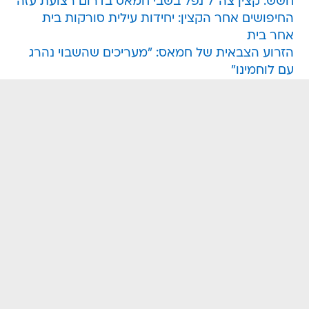
חשש: קצין צה"ל נפל בשבי חמאס בדרום רצועת עזה
החיפושים אחר הקצין: יחידות עילית סורקות בית
אחר בית
הזרוע הצבאית של חמאס: "מעריכים שהשבוי נהרג
עם לוחמינו"