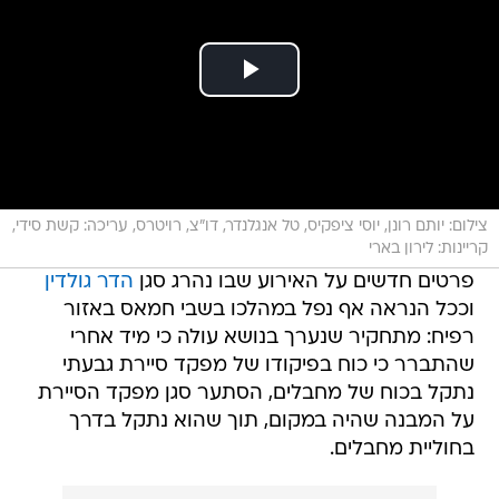
צילום: יותם רונן, יוסי ציפקיס, טל אנגלנדר, דו"צ, רויטרס, עריכה: קשת סידי,
קריינות: לירון בארי
פרטים חדשים על האירוע שבו נהרג סגן
הדר גולדין
וככל הנראה אף נפל במהלכו בשבי חמאס באזור
רפיח: מתחקיר שנערך בנושא עולה כי מיד אחרי
שהתברר כי כוח בפיקודו של מפקד סיירת גבעתי
נתקל בכוח של מחבלים, הסתער סגן מפקד הסיירת
על המבנה שהיה במקום, תוך שהוא נתקל בדרך
בחוליית מחבלים.