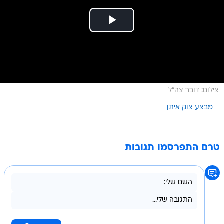
צילום: דובר צה"ל
מבצע צוק איתן
טרם התפרסמו תגובות