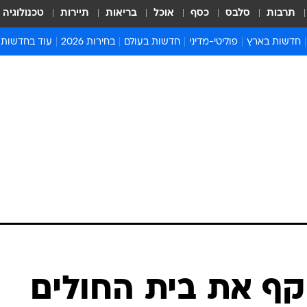
תרבות
סלבס
כסף
אוכל
בריאות
תיירות
טכנולוגיה
חדשות בארץ
פוליטי-מדיני
חדשות בעולם
בחירות 2026
עוד בחדשות
אירועים בארץ
פוליטיקה וממשל
המזרח התיכון
דעות ופרשנויו
חדשות פלילים ומשפט
יחסי חוץ
אירופה
סרי ושלזינגר
חינוך
אמריקה
פרויקטים מיוח
ישראלים בחו"ל
אסיה והפסיפיק
אסור לפספס
בריאות
אפריקה
מדע וסביבה
חברה ורווחה
הנחיות פיקוד 
ארכיון מדורים
זמני כניסת ש
לוח חופשות וח
לוח שנה
חדשות יהדות
קף את בית החולים
חדשות המשפ