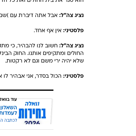
הוא סגר את בית החולים ואת כל הדל
נציג צה"ל:
אבל אתה דיברת עם )שם 
פלסטיני:
אין אף אחד.
נציג צה"ל:
חשוב לנו להבהיר, כי מתק
החולים ומתקיפים אותנו. החוק הבינל
שלא יהיה ירי משם וגם לא רקטות.
פלסטיני:
הכול בסדר, אני אבהיר לו א
עוד בוואל
השאלון 
לעמדות
לכתבה ה