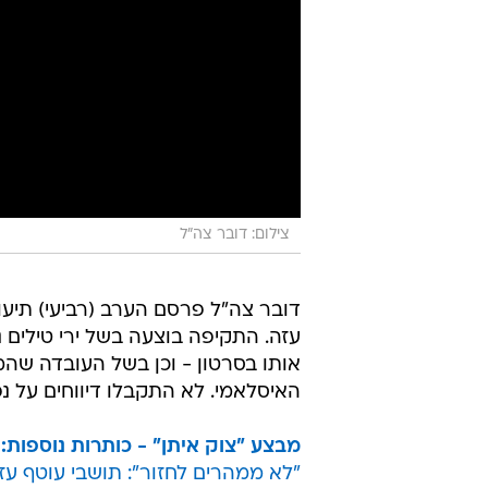
צילום: דובר צה"ל
דובר צה"ל פרסם הערב (רביעי) תיע
עזה. התקיפה בוצעה בשל ירי טילים נ
אותו בסרטון - וכן בשל העובדה שה
האיסלאמי. לא התקבלו דיווחים על נפ
מבצע "צוק איתן" - כותרות נוספות:
"לא ממהרים לחזור": תושבי עוטף עז