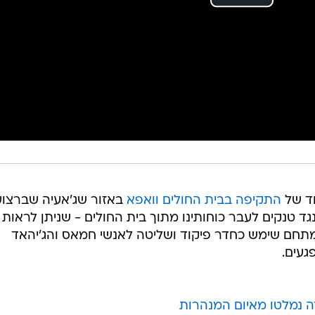
וד של
התקיפה בבית החולים וואפא
באזור שג'אעיה שברצו
גד טנקים לעבר כוחותינו מתוך בית החולים - שניתן לראות
מתחם שימש כחדר פיקוד ושליטה לאנשי חמאס והג'יהאד
געים.
ה נמלטו מאיום המנהרות