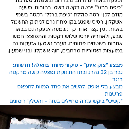
אזעקה באזורים נרחבים בדרום ובשפלה. מערכת
"כיפת ברזל" יירטה רקטה בשמי רחובות. כשעה
קודם לכן יירטה סוללת "כיפת ברזל" רקטה בשמי
אשקלון. רסיס שפגע בקו מתח גרם לניתוק החשמל
באזור. זמן קצר אחר כך נשמעה אזעקה גם בבאר
שבע, ולאחריה יורטו שלוש רקטות והתפוצצו חמש
אחרות בשטחים פתוחים. הערב נשמעו אזעקות גם
במועצות האזוריות מרחבים, חוף אשקלון ובני שמעון.
מבצע "צוק איתן" - סיקור מיוחד בוואלה! חדשות:
גבר בן 32 נהרג ובתו התינוקת נפצעה קשה מרקטה
בנגב
מבצע בלי אופק: להשיב את פחד המוות לחמאס.
פרשנות
"קשיש" ביקש עזרה מחיילים בעזה - והשליך רימונים