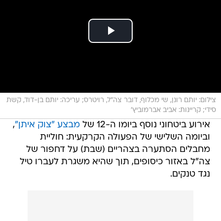
צילום: יותם רונן, שי מכלוף, דובר צה"ל, רויטרס; עריכה: יותם בן-דוד, קשת
סידי; קריינות: אביב אברמוביץ'
אירוע ביטחוני נוסף ביומו ה-12 של
מבצע "צוק איתן"
,
וביומה השלישי של הפעולה הקרקעית: חוליית
מחבלים הסתערה בצהריים (שבת) על דחפור של
צה"ל באזור כיסופים, תוך שהיא משגרת לעברו טיל
נגד טנקים.