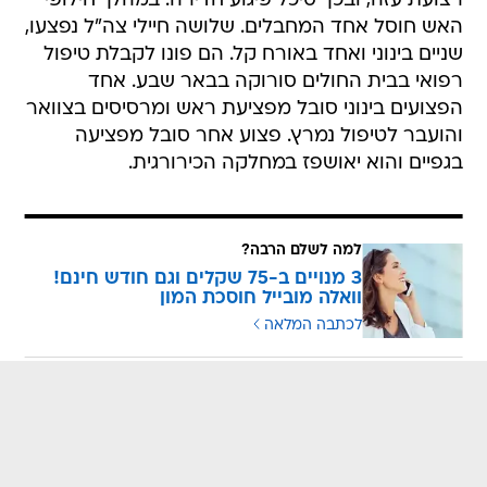
רצועת עזה, ובכך סיכל פיגוע חדירה. במהלך חילופי
האש חוסל אחד המחבלים. שלושה חיילי צה"ל נפצעו,
שניים בינוני ואחד באורח קל. הם פונו לקבלת טיפול
רפואי בבית החולים סורוקה בבאר שבע. אחד
הפצועים בינוני סובל מפציעת ראש ומרסיסים בצוואר
והועבר לטיפול נמרץ. פצוע אחר סובל מפציעה
בגפיים והוא יאושפז במחלקה הכירורגית.
למה לשלם הרבה?
3 מנויים ב-75 שקלים וגם חודש חינם!
וואלה מובייל חוסכת המון
לכתבה המלאה