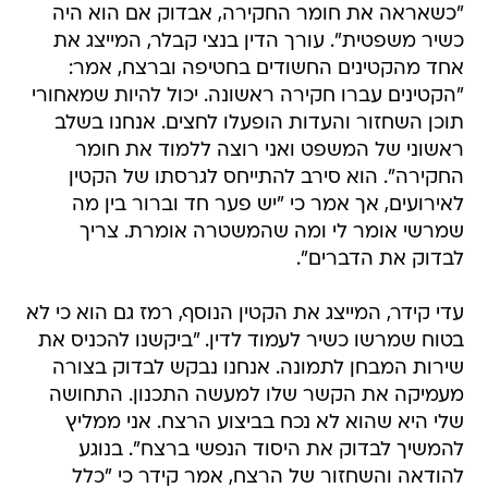
"כשאראה את חומר החקירה, אבדוק אם הוא היה
כשיר משפטית". עורך הדין בנצי קבלר, המייצג את
אחד מהקטינים החשודים בחטיפה וברצח, אמר:
"הקטינים עברו חקירה ראשונה. יכול להיות שמאחורי
תוכן השחזור והעדות הופעלו לחצים. אנחנו בשלב
ראשוני של המשפט ואני רוצה ללמוד את חומר
החקירה". הוא סירב להתייחס לגרסתו של הקטין
לאירועים, אך אמר כי "יש פער חד וברור בין מה
שמרשי אומר לי ומה שהמשטרה אומרת. צריך
לבדוק את הדברים".
עדי קידר, המייצג את הקטין הנוסף, רמז גם הוא כי לא
בטוח שמרשו כשיר לעמוד לדין. "ביקשנו להכניס את
שירות המבחן לתמונה. אנחנו נבקש לבדוק בצורה
מעמיקה את הקשר שלו למעשה התכנון. התחושה
שלי היא שהוא לא נכח בביצוע הרצח. אני ממליץ
להמשיך לבדוק את היסוד הנפשי ברצח". בנוגע
להודאה והשחזור של הרצח, אמר קידר כי "כלל