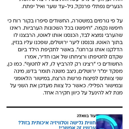
הנערים נפתלי פרנקל, גיל-עד שער ואיל יפתח.
על פי גורמים במשטרה, החשודים סיפרו בקור רוח כי
חיפשו נקמה. "חיפשנו בכל השכונות הערביות. ראינו
שהערבי נמצא לבד, הכנסנו אותו לאוטו, הרבצנו לו
בתוך האוטו. נכנסנו ליער ירושלים, שפכנו עליו בנזין,
הדלקנו אותו וברחנו". באשר לתקיפת הילד ביום
שקדם לחטיפתו ורציחתו של אבו חדיר, אמרו
החשודים כי "רצינו רק להרביץ לו, לא לחטוף". כמו כן,
מפקד ימ"ר ירושלים, ניצב משנה תומר בדש, מינה
שני צוותים לפיצוח פרשת הרצח, במישור הלאומני
ובמישור הפלילי. כאשר כל צוות מעדכן את השני על
מנת לא להינעל על כיוון חקירה אחד.
עוד בוואלה
חווית גלישה וטלוויזיה איכותית בזול?
עכשיו זה אפשרי!