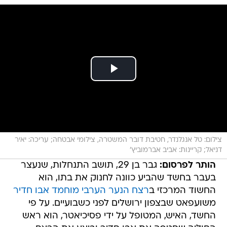
צילום: טל אנגלנדר, חטיבת דובר המשטרה, צילומי אבטחה; עריכה: יאיר
דניאל; קריינות: אביב אברמוביץ'
הותר לפרסום:
גבר בן 29, תושב התנחלות, שנעצר
בעבר בחשד שהביע כוונה לחנוק את בתו, הוא
החשוד המרכזי ב
רצח הנער הערבי מוחמד אבו חדיר
משועפאט שבצפון ירושלים לפני כשבועיים. על פי
החשד, האיש, המטופל על ידי פסיכיאטר, הוא ראש