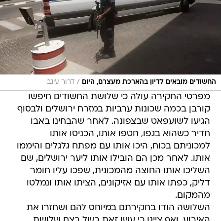
/
החשודים מובאים לדיון בהארכת מעצרם, היום
דרור עינב
מפרטי החקירה עולה כי שלושת החשודים חיפשו
קורבן בכמה שכונות ערביות במזרח ירושלים ולבסוף
הגיעו לשועפאט שבצפונה. לאחר שהבחינו באבו
חדיר כשהוא בגפו, חטפו אותו, הכניסו אותו
למכוניתם בכוח, היכו אותו עם מפתח גלגלים והיממו
אותו. לאחר מכן הם הובילו אותו ליער ירושלים, שם
השליכו אותו החוצה מהמכונית, שפכו עליו חומר
דליק, כפתו אותו עם אזיקונים, הציתו אותו ונמלטו
מהמקום.
השלושה הודו בחקירתם במיוחס להם ושחזרו את
האירוע, ואף ציינו כי עשו זאת בשל רצח שלושת