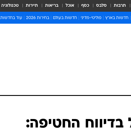
תרבות
סלבס
כסף
אוכל
בריאות
תיירות
טכנולוגיה
חדשות בארץ
פוליטי-מדיני
חדשות בעולם
בחירות 2026
עוד בחדשות
אירועים בארץ
פוליטיקה וממשל
המזרח התיכון
דעות ופרשנויו
חדשות פלילים ומשפט
יחסי חוץ
אירופה
סרי ושלזינגר
חינוך
אמריקה
פרויקטים מיוח
ישראלים בחו"ל
אסיה והפסיפיק
אסור לפספס
בריאות
אפריקה
מדע וסביבה
חברה ורווחה
הנחיות פיקוד 
ארכיון מדורים
זמני כניסת ש
לוח חופשות וח
לוח שנה
חדשות יהדות
בדיווח החטיפה:
חדשות המשפ